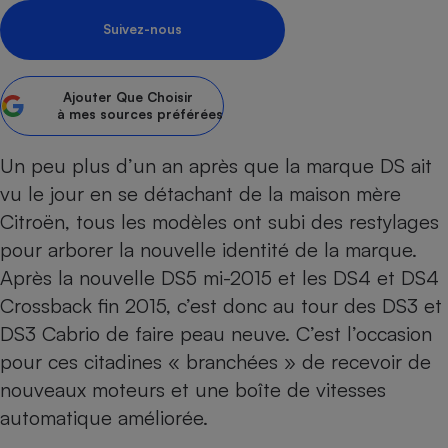
Suivez-nous
Petit électroménager - U
Complément
alimentaire
Mutuelle
Assurance emprunteur
Ajouter
Que Choisir
à mes sources préférées
Un peu plus d’un an après que la
marque DS
ait
vu le jour en se détachant de la maison mère
Matelas
Champagne
bouteille
Citroën, tous les modèles ont subi des restylages
Banque en 
pour arborer la nouvelle identité de la marque.
Téléviseur
Après la
nouvelle DS5
mi-2015 et les
DS4 et DS4
Antimoustique
Lave-linge
Crossback
fin 2015, c’est donc au tour des DS3 et
DS3 Cabrio de faire peau neuve. C’est l’occasion
pour ces
citadines
« branchées » de recevoir de
nouveaux moteurs et une boîte de vitesses
Radiateur électrique
automatique améliorée.