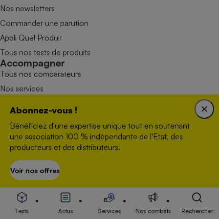
Nos newsletters
Commander une parution
Appli Quel Produit
Tous nos tests de produits
Accompagner
Tous nos comparateurs
Nos services
Soumettre un litige
Abonnez-vous !
Rencontrer une association locale
Bénéficiez d'une expertise unique tout en soutenant
Mobiliser
une association 100 % indépendante de l'Etat, des
Combats
producteurs et des distributeurs.
Victoires
Devenir adhérent
Voir nos offres
S’abonner
Devenir bénévole
Faire un don
Tests
Actus
Services
Nos combats
Rechercher