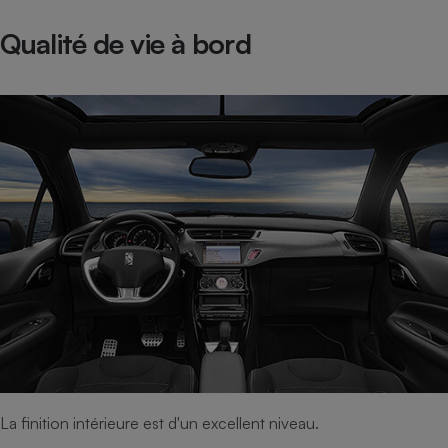
Téléphone mobile -
Smartphone
Qualité de vie à bord
Plaque de cuisson à
induction
Climatiseur -
Ventilateur
Antivirus
Climatiseur -
Ventilateur
La finition intérieure est d'un excellent niveau.