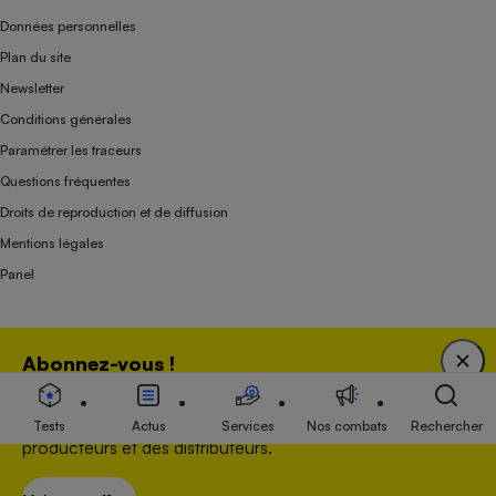
Données personnelles
Plan du site
Newsletter
Conditions générales
Paramétrer les traceurs
Questions fréquentes
Droits de reproduction et de diffusion
Mentions légales
Panel
Association indépendante de l’État, des syndicats, des producteurs et des
Abonnez-vous !
distributeurs depuis 1951.
Bénéficiez d'une expertise unique tout en soutenant
une association 100 % indépendante de l'Etat, des
Tests
Actus
Services
Nos combats
Rechercher
producteurs et des distributeurs.