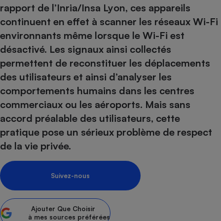
pression
Choisir son fioul
Assurance
rapport de l’Inria/Insa Lyon, ces appareils
Sécurité - Hygiène
Circulation routière
continuent en effet à scanner les réseaux Wi-Fi
Choisir son pellet
Crédit immobilier
Banque - Crédit
Contrôle technique - Rép
environnants même lorsque le Wi-Fi est
Comparateur assurance emprunteur
Maison de retraite
Epargne - Fiscalité
Comparateu
Pièce détachée
désactivé. Les signaux ainsi collectés
Energie Moins Chère Ensemble
Comparatif réfrigérateur
Comparatif casque audio
Comparatif tondeuse ro
Moto
permettent de reconstituer les déplacements
Comparatif plaque à indu
Comparatif barre de son
Comparatif poêle à gran
Supermarché - Drive
des utilisateurs et ainsi d’analyser les
Comparatif hotte aspira
Comparatif imprimante m
Comparatif radiateur éle
comportements humains dans les centres
Électricité - Gaz
Hygiène - Beauté
Comparatif climatiseur m
Comparatif ordinateur p
commerciaux ou les aéroports. Mais sans
Tous les comparateurs
accord préalable des utilisateurs, cette
Maladie - Médecine - Mé
Comparatif aspirateur bal
Comparatif ultrabook
Aménagement
Toutes les cartes interactives
pratique pose un sérieux problème de respect
Système de santé - Com
Comparatif aspirateur tr
Comparatif tablette tacti
Supermarché - Drive
Bricolage - Jardinage
de la vie privée.
Retraite
Comparatif cafetière au
Chauffage
Speedtest - Testez le débit de votre
Mutuelle
Comparatif robot cuiseu
Image et son
Produit d'entretien
connexion Internet
Suivez-nous
Comparatif centrale vap
Comparateur auto
Informatique
Sécurité domestique
Internet
Ajouter
Que Choisir
à mes sources préférées
Gros électroménager
Téléphonie