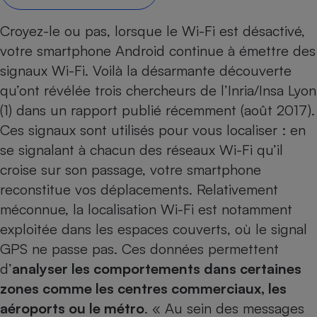
Petit électroménager - U
Croyez-le ou pas, lorsque le Wi-Fi est désactivé,
Complément
alimentaire
votre
smartphone Android
continue à émettre des
Mutuelle
Assurance emprunteur
signaux Wi-Fi. Voilà la désarmante découverte
qu’ont révélée trois chercheurs de l’Inria/Insa Lyon
(1) dans un rapport publié récemment (août 2017).
Ces signaux sont utilisés pour vous localiser : en
Matelas
Champagne
se signalant à chacun des réseaux Wi-Fi qu’il
bouteille
Banque en 
croise sur son passage, votre smartphone
Téléviseur
reconstitue vos déplacements. Relativement
Antimoustique
Lave-linge
méconnue, la localisation Wi-Fi est notamment
exploitée dans les espaces couverts, où le signal
GPS ne passe pas. Ces données permettent
d’
analyser les comportements dans certaines
Radiateur électrique
zones comme les centres commerciaux, les
aéroports ou le métro
. « Au sein des messages