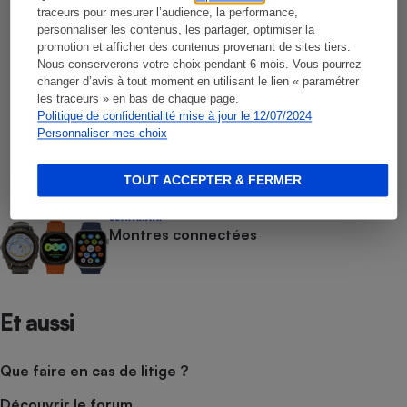
traceurs pour mesurer l’audience, la performance,
sans engagement
personnaliser les contenus, les partager, optimiser la
promotion et afficher des contenus provenant de sites tiers.
COMPARATIF
Nous conserverons votre choix pendant 6 mois. Vous pourrez
Smartphones
changer d’avis à tout moment en utilisant le lien « paramétrer
les traceurs » en bas de chaque page.
Politique de confidentialité mise à jour le 12/07/2024
Personnaliser mes choix
COMPARATIF
Opérateurs de téléphonie mobile
TOUT ACCEPTER & FERMER
COMPARATIF
Montres connectées
Et aussi
Que faire en cas de litige ?
Découvrir le forum