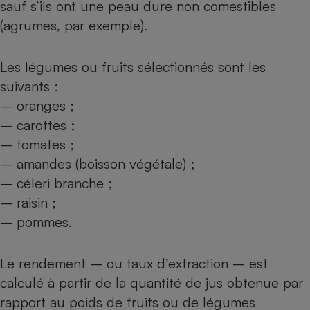
sauf s’ils ont une peau dure non comestibles
Téléphone mobile -
Smartphone
(agrumes, par exemple).
Plaque de cuisson à
induction
Les légumes ou fruits sélectionnés sont les
suivants :
Climatiseur -
– oranges ;
Ventilateur
– carottes ;
– tomates ;
Antivirus
– amandes (boisson végétale) ;
– céleri branche ;
Climatiseur -
Ventilateur
– raisin ;
– pommes.
Le rendement – ou taux d’extraction – est
calculé à partir de la quantité de jus obtenue par
rapport au poids de fruits ou de légumes