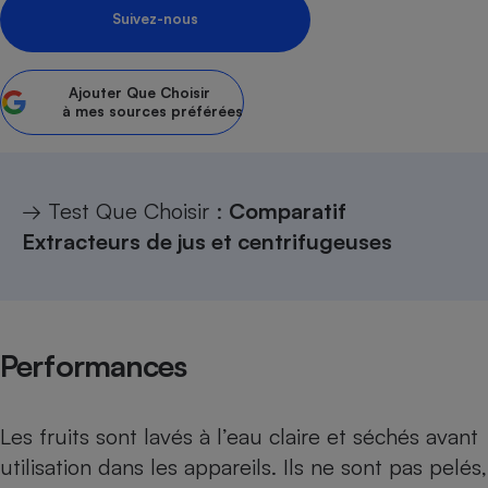
Suivez-nous
Petit électroménager - U
Complément
alimentaire
Mutuelle
Ajouter
Que Choisir
Assurance emprunteur
à mes sources préférées
→ Test Que Choisir :
Comparatif
Matelas
Champagne
bouteille
Extracteurs de jus et centrifugeuses
Banque en 
Téléviseur
Antimoustique
Lave-linge
Performances
Radiateur électrique
Les fruits sont lavés à l’eau claire et séchés avant
utilisation dans les appareils. Ils ne sont pas pelés,