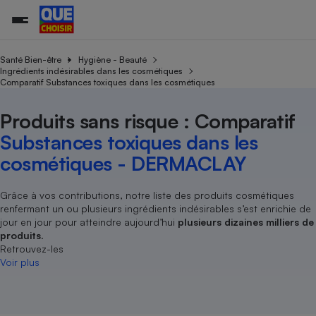
Santé Bien-être
Hygiène - Beauté
Ingrédients indésirables dans les cosmétiques
Comparatif Substances toxiques dans les cosmétiques
Additifs a
Comparate
Comparatif
Comparateu
Comparatif
Comparateu
Comparatif
Comparati
Substances
Toutes les actualités
Tous les services
Tous nos combats
L’association
Organismes de défense 
Train
supermarc
cosmétiqu
Produits sans risque : Comparatif
Comparateu
Achat - Vente - Travaux
Démarche administrative
Enquêtes
Nos actions
Nos missions
Système judiciaire
Transport aérien
gratuit
Substances toxiques dans les
Copropriété
Famille
Guides d'achat
Nos grandes victoires
Notre méthodologie
cosmétiques - DERMACLAY
Location
Senior
Comparateu
Comparate
Comparati
Comparatif
Comparate
Comparatif
Comparatif
Conseils
Les billets de la présidente
Notre financement
supermarc
électrique
Service marchand
Magasin - Grande surfac
Sport
Soumettre un litige
Grâce à vos contributions, notre liste des produits cosmétiques
Brèves
Nos associations locales
Nos partenaires
Air
renfermant un ou plusieurs ingrédients indésirables s’est enrichie de
Marketing - Fidélisation
Vacances - Tourisme
Lettres types
Nous rejoindre
Nous rejoindre
jour en jour pour atteindre aujourd’hui
plusieurs dizaines milliers de
Déchet
Méthode de vente - Abu
produits
.
Rencontrer une association locale
Comparate
Comparatif
Comparatif
Comparatif
Comparatif
En savoir plus sur Que Choisir Ensemble
Retrouvez-les
Eau
s
Agriculture
Achat - Vente - Location
Voir plus
Energie
Nutrition
Assurance auto
-nous ?
Produit alimentaire
Carburant
Comparati
Comparati
Comparati
Comparate