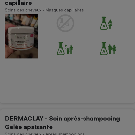
capillaire
Téléphone mobile -
Smartphone
Soins des cheveux - Masques capillaires
Plaque de cuisson à
induction
Climatiseur -
Ventilateur
Antivirus
Climatiseur -
Ventilateur
DERMACLAY - Soin après-shampooing
Gelée apaisante
Soins des cheveux - Après shampooings