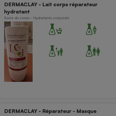
DERMACLAY - Lait corps réparateur
Petit électroménager - U
hydratant
Complément
alimentaire
Soins du corps - Hydratants corporels
Mutuelle
Assurance emprunteur
Matelas
Champagne
bouteille
Banque en 
Téléviseur
Antimoustique
Lave-linge
Radiateur électrique
DERMACLAY - Réparateur - Masque