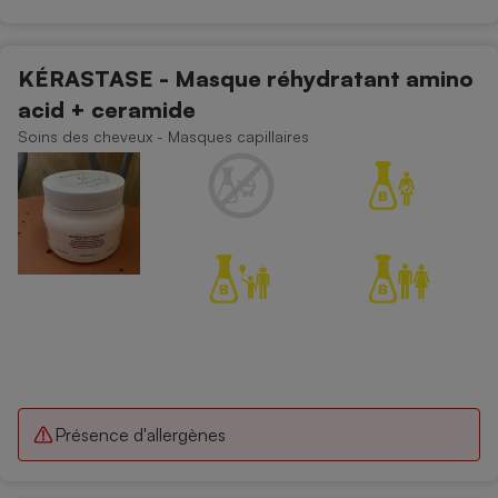
Téléphone mobile -
Smartphone
Plaque de cuisson à
induction
KÉRASTASE - Masque réhydratant amino
acid + ceramide
Soins des cheveux - Masques capillaires
Climatiseur -
Ventilateur
Antivirus
Climatiseur -
Ventilateur
Présence d'allergènes