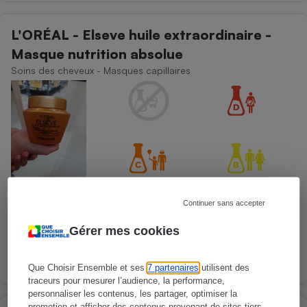
L'ORÉAL - Elseve huile extraordinaire -
Masque nutrition absolue
Soins des cheveux - Masques capillaires
Continuer sans accepter
Gérer mes cookies
Présence d'allergènes
Que Choisir Ensemble et ses
7 partenaires
utilisent des
traceurs pour mesurer l’audience, la performance,
personnaliser les contenus, les partager, optimiser la