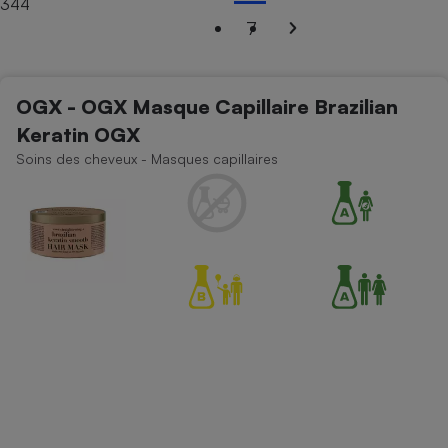
344
7
Petit électroménager - U
Complément
alimentaire
Mutuelle
Assurance emprunteur
OGX - OGX Masque Capillaire Brazilian
Keratin OGX
Soins des cheveux - Masques capillaires
Matelas
Champagne
bouteille
Banque en 
Téléviseur
Antimoustique
Lave-linge
Radiateur électrique