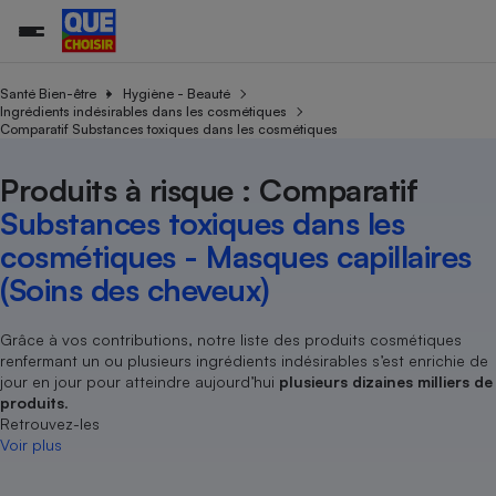
Santé Bien-être
Hygiène - Beauté
Ingrédients indésirables dans les cosmétiques
Comparatif Substances toxiques dans les cosmétiques
Additifs a
Comparate
Comparatif
Comparateu
Comparatif
Comparateu
Comparatif
Comparati
Substances
Toutes les actualités
Tous les services
Tous nos combats
L’association
Organismes de défense 
Train
supermarc
cosmétiqu
Produits à risque : Comparatif
Comparateu
Achat - Vente - Travaux
Démarche administrative
Enquêtes
Nos actions
Nos missions
Système judiciaire
Transport aérien
gratuit
Substances toxiques dans les
Copropriété
Famille
Guides d'achat
Nos grandes victoires
Notre méthodologie
cosmétiques - Masques capillaires
Location
Senior
Comparateu
Comparate
Comparati
Comparatif
Comparate
Comparatif
Comparatif
Conseils
Les billets de la présidente
Notre financement
(Soins des cheveux)
supermarc
électrique
Service marchand
Magasin - Grande surfac
Sport
Soumettre un litige
Brèves
Nos associations locales
Nos partenaires
Air
Marketing - Fidélisation
Vacances - Tourisme
Lettres types
Grâce à vos contributions, notre liste des produits cosmétiques
Nous rejoindre
Nous rejoindre
Déchet
renfermant un ou plusieurs ingrédients indésirables s’est enrichie de
Méthode de vente - Abu
Rencontrer une association locale
Comparate
Comparatif
Comparatif
Comparatif
Comparatif
En savoir plus sur Que Choisir Ensemble
jour en jour pour atteindre aujourd’hui
plusieurs dizaines milliers de
Eau
s
Agriculture
Achat - Vente - Location
produits
.
Retrouvez-les
Energie
Nutrition
Assurance auto
Voir plus
-nous ?
Produit alimentaire
Carburant
Comparati
Comparati
Comparati
Comparate