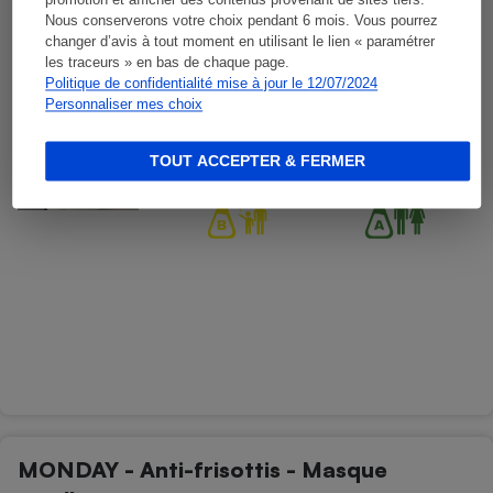
promotion et afficher des contenus provenant de sites tiers.
FAUVERT - Volume extra - Masque
Nous conserverons votre choix pendant 6 mois. Vous pourrez
amplificateur
changer d’avis à tout moment en utilisant le lien « paramétrer
les traceurs » en bas de chaque page.
Soins des cheveux - Masques capillaires
Politique de confidentialité mise à jour le 12/07/2024
Personnaliser mes choix
TOUT ACCEPTER & FERMER
MONDAY - Anti-frisottis - Masque