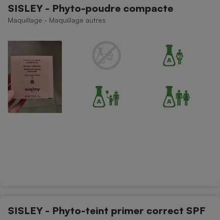
SISLEY - Phyto-poudre compacte
Petit électroménager - U
Maquillage - Maquillage autres
Complément
alimentaire
Mutuelle
Assurance emprunteur
Matelas
Champagne
bouteille
Banque en 
Téléviseur
Antimoustique
Lave-linge
Radiateur électrique
SISLEY - Phyto-teint primer correct SPF