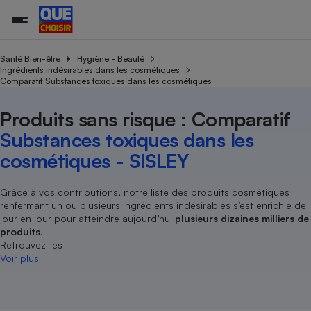
Santé Bien-être
Hygiène - Beauté
Ingrédients indésirables dans les cosmétiques
Comparatif Substances toxiques dans les cosmétiques
Additifs a
Comparate
Comparatif
Comparateu
Comparatif
Comparateu
Comparatif
Comparati
Substances
Toutes les actualités
Tous les services
Tous nos combats
L’association
Organismes de défense 
Train
supermarc
cosmétiqu
Produits sans risque : Comparatif
Comparateu
Achat - Vente - Travaux
Démarche administrative
Enquêtes
Nos actions
Nos missions
Système judiciaire
Transport aérien
gratuit
Substances toxiques dans les
Copropriété
Famille
Guides d'achat
Nos grandes victoires
Notre méthodologie
cosmétiques - SISLEY
Location
Senior
Comparateu
Comparate
Comparati
Comparatif
Comparate
Comparatif
Comparatif
Conseils
Les billets de la présidente
Notre financement
supermarc
électrique
Service marchand
Magasin - Grande surfac
Sport
Soumettre un litige
Grâce à vos contributions, notre liste des produits cosmétiques
Brèves
Nos associations locales
Nos partenaires
Air
renfermant un ou plusieurs ingrédients indésirables s’est enrichie de
Marketing - Fidélisation
Vacances - Tourisme
Lettres types
Nous rejoindre
Nous rejoindre
jour en jour pour atteindre aujourd’hui
plusieurs dizaines milliers de
Déchet
Méthode de vente - Abu
produits
.
Rencontrer une association locale
Comparate
Comparatif
Comparatif
Comparatif
Comparatif
En savoir plus sur Que Choisir Ensemble
Retrouvez-les
Eau
s
Agriculture
Achat - Vente - Location
Voir plus
Energie
Nutrition
Assurance auto
-nous ?
Produit alimentaire
Carburant
Comparati
Comparati
Comparati
Comparate