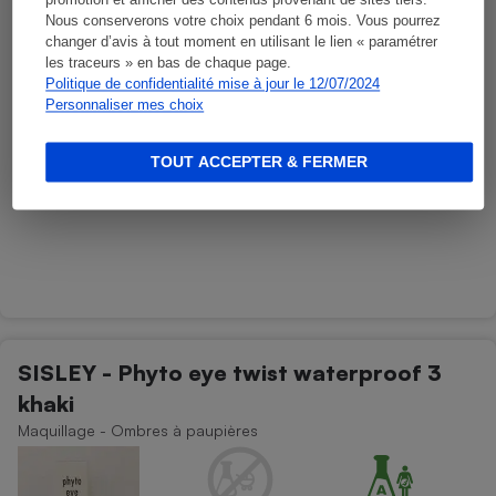
promotion et afficher des contenus provenant de sites tiers.
Nous conserverons votre choix pendant 6 mois. Vous pourrez
changer d’avis à tout moment en utilisant le lien « paramétrer
les traceurs » en bas de chaque page.
Politique de confidentialité mise à jour le 12/07/2024
Personnaliser mes choix
TOUT ACCEPTER & FERMER
SISLEY - Phyto eye twist waterproof 3
khaki
Maquillage - Ombres à paupières