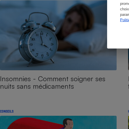
promo
choix
param
Polit
Insomnies - Comment soigner ses
nuits sans médicaments
CONSEILS