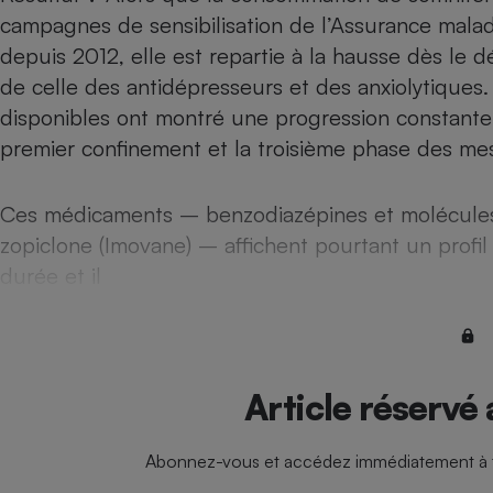
Radiateur électrique
campagnes de sensibilisation de l’Assurance malad
depuis 2012, elle est repartie à la hausse dès le débu
Téléphone mobile -
de celle des antidépresseurs et des anxiolytiqu
Smartphone
disponibles ont montré une progression constante 
Plaque de cuisson à
induction
premier confinement et la troisième phase des mes
Ces médicaments – benzodiazépines et molécules a
Climatiseur -
zopiclone (Imovane) – affichent pourtant un profil 
Ventilateur
durée et il
Antivirus
Climatiseur -
Ventilateur
Article réservé
Abonnez-vous et accédez immédiatement à to