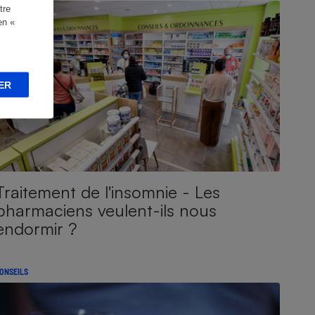
tre
en «
ER
Traitement de l'insomnie - Les
pharmaciens veulent-ils nous
endormir ?
ONSEILS