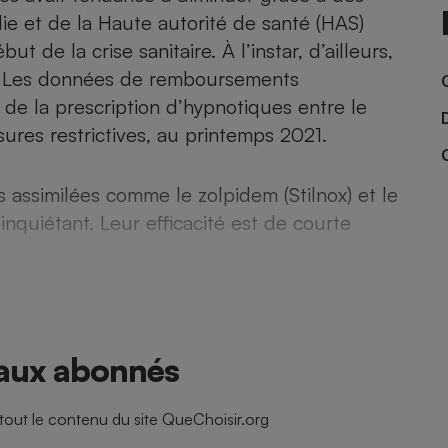
Électricité - Gaz
ie et de la Haute autorité de santé (HAS)
t de la crise sanitaire. À l’instar, d’ailleurs,
Appareil photo
es. Les données de remboursements
numérique
de la prescription d’hypnotiques entre le
Four encastrable
ures restrictives, au printemps 2021.
ssimilées comme le zolpidem (Stilnox) et le
Lessive
inquiétant. Leur efficacité est de courte
Aspirateur
 aux abonnés
ut le contenu du site QueChoisir.org