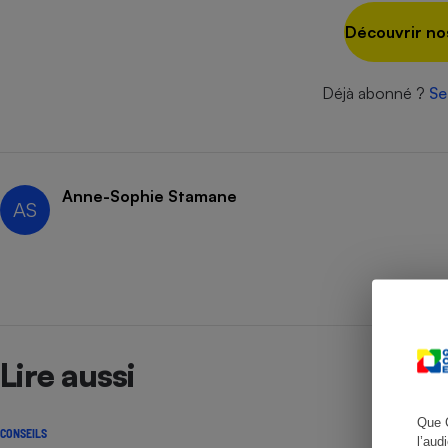
Découvrir no
Déjà abonné ?
Se
Cafetière à expresso
Anne-Sophie Stamane
AS
Robot ménager
Lire aussi
Que 
CONSEILS
l’aud