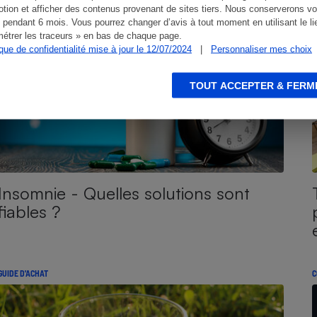
tion et afficher des contenus provenant de sites tiers. Nous conserverons vo
 pendant 6 mois. Vous pourrez changer d’avis à tout moment en utilisant le li
étrer les traceurs » en bas de chaque page.
ique de confidentialité mise à jour le 12/07/2024
|
Personnaliser mes choix
TOUT ACCEPTER & FERM
Insomnie - Quelles solutions sont
fiables ?
GUIDE D'ACHAT
C