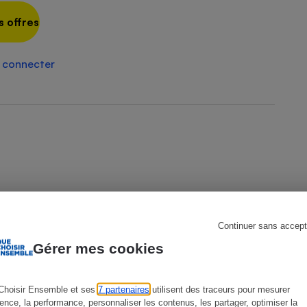
s offres
 connecter
s
Réfrigérateur
Continuer sans accept
Gérer mes cookies
Choisir Ensemble et ses
7 partenaires
utilisent des traceurs pour mesurer
ACTUALITÉ
E
ience, la performance, personnaliser les contenus, les partager, optimiser la