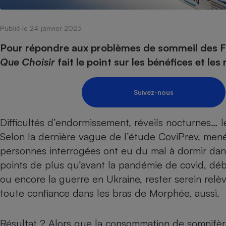
Internet
Publié le 24 janvier 2023
Gros électroménager
Téléphonie
Petit électroménager 
Pour répondre aux problèmes de sommeil des Fra
Complément
Que Choisir
fait le point sur les bénéfices et le
alimentaire
Mutuelle
Assurance emprunteu
Suivez-nous
Difficultés d’endormissement, réveils nocturnes… 
Matelas
Champa
Selon la dernière vague de l’étude CoviPrev, men
boutei
Banque 
personnes interrogées ont eu du mal à dormir dans
Téléviseur
points de plus qu’avant la pandémie de covid, débu
Antimoustique
Lave-linge
ou encore la guerre en Ukraine, rester serein relèv
toute confiance dans les bras de Morphée, aussi.
Résultat ? Alors que la consommation de somnifèr