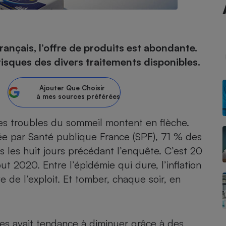
- Ustensile
nçais, l’offre de produits est abondante.
Foie gras
s risques des divers traitements disponibles.
Aide auditive
r
Assurance vie
Ajouter
Que Choisir
à mes sources préférées
les troubles du sommeil montent en flèche.
Poêle à granulés
gne - Comment choisir une
ée par Santé publique France (SPF), 71 % des
lle de champagne
en ligne
 les huit jours précédant l’enquête. C’est 20
Ordinateur portable
t 2020. Entre l’épidémie qui dure, l’inflation
Crème solaire
Lave-vaisselle
e de l’exploit. Et tomber, chaque soir, en
es avait tendance à diminuer grâce à des