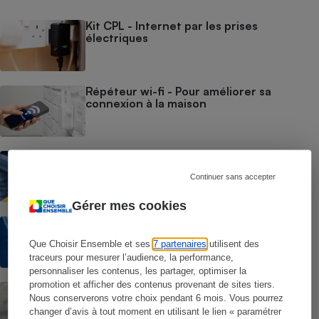
Kit CPL - Internet par les prises
électriques
Répéteur wi-fi - Pour améliorer sa
connexion à la maison
Fournisseurs d'accès à Internet -
Comment bien choisir son FAI ?
Continuer sans accepter
Gérer mes cookies
ADSL, fibre optique, câble… - Toutes les
technologies pour avoir accès à Internet
Que Choisir Ensemble et ses
7 partenaires
utilisent des
traceurs pour mesurer l’audience, la performance,
personnaliser les contenus, les partager, optimiser la
promotion et afficher des contenus provenant de sites tiers.
Wi-fi : le haut débit sans fil - Le wi-fi, un
réseau sécurisé ?
Nous conserverons votre choix pendant 6 mois. Vous pourrez
changer d’avis à tout moment en utilisant le lien « paramétrer