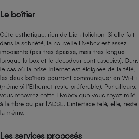
Petit électroménager - U
Le boîtier
Complément
alimentaire
Mutuelle
Assurance emprunteur
Côté esthétique, rien de bien folichon. Si elle fait
dans la sobriété, la nouvelle Livebox est assez
imposante (pas très épaisse, mais très longue
lorsque la box et le décodeur sont associés). Dans
Matelas
Champagne
bouteille
le cas où la prise Internet est éloignée de la télé,
Banque en 
les deux boîtiers pourront communiquer en Wi-Fi
Téléviseur
(même si l’Ethernet reste préférable). Par ailleurs,
Antimoustique
Lave-linge
vous recevrez cette Livebox que vous soyez relié
à la fibre ou par l’ADSL. L’interface télé, elle, reste
la même.
Radiateur électrique
Les services proposés