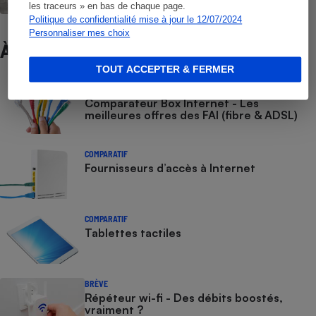
les traceurs » en bas de chaque page.
Politique de confidentialité mise à jour le 12/07/2024
Personnaliser mes choix
À ne pas manquer
TOUT ACCEPTER & FERMER
COMPARATEUR
Comparateur Box Internet - Les
meilleures offres des FAI (fibre & ADSL)
COMPARATIF
Fournisseurs d’accès à Internet
COMPARATIF
Tablettes tactiles
BRÈVE
Répéteur wi-fi - Des débits boostés,
vraiment ?