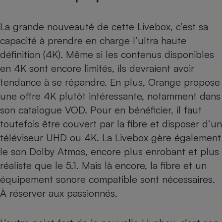
Téléphone mobile -
Smartphone
Plaque de cuisson à
La grande nouveauté de cette Livebox, c’est sa
induction
capacité à prendre en charge l’ultra haute
définition (4K). Même si les
contenus disponibles
en 4K sont encore limités
, ils devraient avoir
Climatiseur -
tendance à se répandre. En plus,
Orange
propose
Ventilateur
une offre 4K plutôt intéressante, notamment dans
son catalogue VOD. Pour en bénéficier, il faut
Antivirus
toutefois être couvert par la fibre et disposer d’un
Climatiseur -
téléviseur UHD ou 4K
. La Livebox gère également
Ventilateur
le son Dolby Atmos, encore plus enrobant et plus
réaliste que le 5.1. Mais là encore, la fibre et un
équipement sonore compatible sont nécessaires.
À réserver aux passionnés.