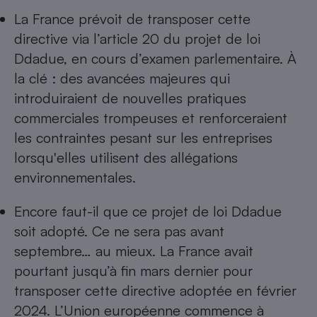
Téléphone mobile -
La France prévoit de transposer cette
Smartphone
Plaque de cuisson à
directive via l’article 20 du projet de loi
induction
Ddadue, en cours d’examen parlementaire. À
la clé : des avancées majeures qui
introduiraient de nouvelles pratiques
Climatiseur -
commerciales trompeuses et renforceraient
Ventilateur
les contraintes pesant sur les entreprises
lorsqu'elles utilisent des allégations
Antivirus
environnementales.
Climatiseur -
Ventilateur
Encore faut-il que ce projet de loi Ddadue
soit adopté. Ce ne sera pas avant
septembre… au mieux. La France avait
pourtant jusqu’à fin mars dernier pour
transposer cette directive adoptée en février
2024. L’Union européenne commence à