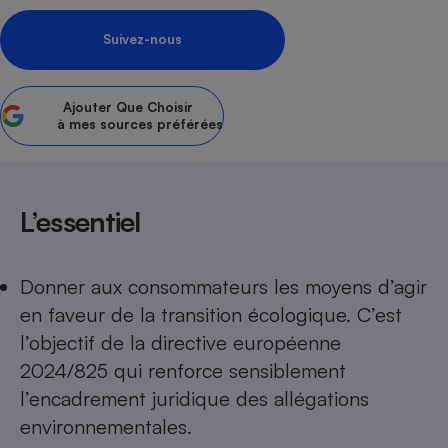
Petit électroménager - U
Suivez-nous
Complément
alimentaire
Mutuelle
Assurance emprunteur
Ajouter
Que Choisir
à mes sources préférées
Matelas
Champagne
L’essentiel
bouteille
Banque en 
Téléviseur
Antimoustique
Donner aux consommateurs les moyens d’agir
Lave-linge
en faveur de la transition écologique. C’est
l’objectif de la directive européenne
2024/825 qui renforce sensiblement
Radiateur électrique
l’encadrement juridique des allégations
environnementales.