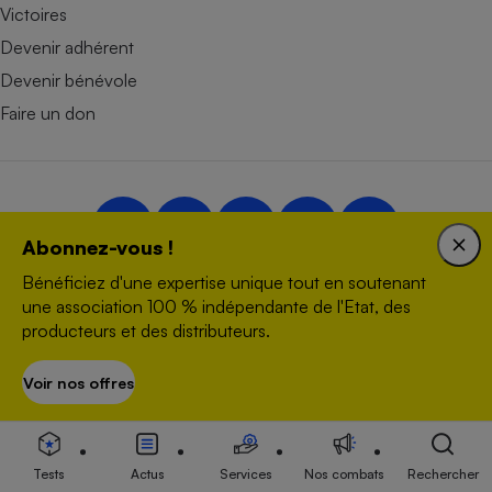
Victoires
Devenir adhérent
Devenir bénévole
Faire un don
Abonnez-vous !
Bénéficiez d'une expertise unique tout en soutenant
Nous contacter
une association 100 % indépendante de l'Etat, des
producteurs et des distributeurs.
Données personnelles
Plan du site
Voir nos offres
S’abonner
Newsletter
Conditions générales
Paramétrer les traceurs
Tests
Actus
Services
Nos combats
Rechercher
Questions fréquentes