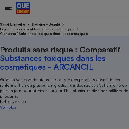
Santé Bien-être
Hygiène - Beauté
Ingrédients indésirables dans les cosmétiques
Comparatif Substances toxiques dans les cosmétiques
Additifs a
Comparate
Comparatif
Comparateu
Comparatif
Comparateu
Comparatif
Comparati
Substances
Toutes les actualités
Tous les services
Tous nos combats
L’association
Organismes de défense 
Train
supermarc
cosmétiqu
Produits sans risque : Comparatif
Comparateu
Achat - Vente - Travaux
Démarche administrative
Enquêtes
Nos actions
Nos missions
Système judiciaire
Transport aérien
gratuit
Substances toxiques dans les
Copropriété
Famille
Guides d'achat
Nos grandes victoires
Notre méthodologie
cosmétiques - ARCANCIL
Location
Senior
Comparateu
Comparate
Comparati
Comparatif
Comparate
Comparatif
Comparatif
Conseils
Les billets de la présidente
Notre financement
supermarc
électrique
Service marchand
Magasin - Grande surfac
Sport
Soumettre un litige
Grâce à vos contributions, notre liste des produits cosmétiques
Brèves
Nos associations locales
Nos partenaires
Air
renfermant un ou plusieurs ingrédients indésirables s’est enrichie de
Marketing - Fidélisation
Vacances - Tourisme
Lettres types
Nous rejoindre
Nous rejoindre
jour en jour pour atteindre aujourd’hui
plusieurs dizaines milliers de
Déchet
Méthode de vente - Abu
produits
.
Rencontrer une association locale
Comparate
Comparatif
Comparatif
Comparatif
Comparatif
En savoir plus sur Que Choisir Ensemble
Retrouvez-les
Eau
s
Agriculture
Achat - Vente - Location
Voir plus
Energie
Nutrition
Assurance auto
-nous ?
Produit alimentaire
Carburant
Comparati
Comparati
Comparati
Comparate