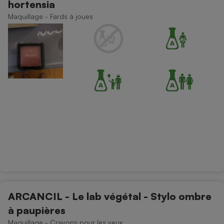
hortensia
Téléphone mobile -
Smartphone
Maquillage - Fards à joues
Plaque de cuisson à
induction
Climatiseur -
Ventilateur
Antivirus
Climatiseur -
Ventilateur
ARCANCIL - Le lab végétal - Stylo ombre
à paupières
Maquillage - Crayons pour les yeux