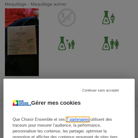
Maquillage - Maquillage autres
Continuer sans accepter
Gérer mes cookies
ARCANCIL - Feuille d'Aloe vera - Eyeliner
Que Choisir Ensemble et ses
7 partenaires
utilisent des
liquide
traceurs pour mesurer l’audience, la performance,
Maquillage - Crayons pour les yeux
personnaliser les contenus, les partager, optimiser la
promotion et afficher des contenus provenant de sites tiers.