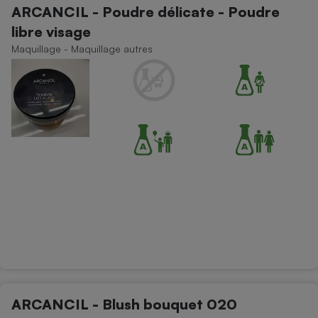
ARCANCIL - Poudre délicate - Poudre
Petit électroménager - U
libre visage
Complément
alimentaire
Maquillage - Maquillage autres
Mutuelle
Assurance emprunteur
Matelas
Champagne
bouteille
Banque en 
Téléviseur
Antimoustique
Lave-linge
Radiateur électrique
ARCANCIL - Blush bouquet 020