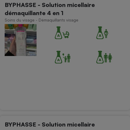
BYPHASSE - Solution micellaire
Petit électroménager - U
démaquillante 4 en 1
Complément
alimentaire
Soins du visage - Démaquillants visage
Mutuelle
Assurance emprunteur
Matelas
Champagne
bouteille
Banque en 
Téléviseur
Antimoustique
Lave-linge
Radiateur électrique
BYPHASSE - Solution micellaire