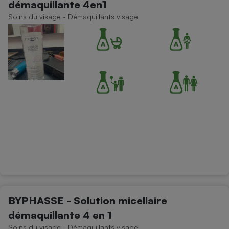
démaquillante 4en1
Téléphone mobile -
Smartphone
Soins du visage - Démaquillants visage
Plaque de cuisson à
induction
Climatiseur -
Ventilateur
Antivirus
Climatiseur -
Ventilateur
BYPHASSE - Solution micellaire
démaquillante 4 en 1
Soins du visage - Démaquillants visage