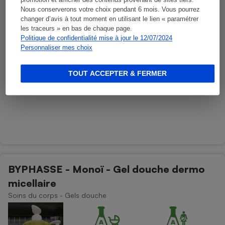
promotion et afficher des contenus provenant de sites tiers.
Nous conserverons votre choix pendant 6 mois. Vous pourrez
changer d’avis à tout moment en utilisant le lien « paramétrer
les traceurs » en bas de chaque page.
Politique de confidentialité mise à jour le 12/07/2024
Personnaliser mes choix
TOUT ACCEPTER & FERMER
BYPHASSE - Monoï - Gel douche dermo
micellaire
Soins du corps - Gels douche