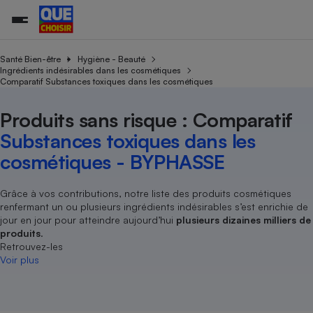
Santé Bien-être
Hygiène - Beauté
Ingrédients indésirables dans les cosmétiques
Comparatif Substances toxiques dans les cosmétiques
Additifs a
Comparate
Comparatif
Comparateu
Comparatif
Comparateu
Comparatif
Comparati
Substances
Toutes les actualités
Tous les services
Tous nos combats
L’association
Organismes de défense 
Train
supermarc
cosmétiqu
Produits sans risque : Comparatif
Comparateu
Achat - Vente - Travaux
Démarche administrative
Enquêtes
Nos actions
Nos missions
Système judiciaire
Transport aérien
gratuit
Substances toxiques dans les
Copropriété
Famille
Guides d'achat
Nos grandes victoires
Notre méthodologie
cosmétiques - BYPHASSE
Location
Senior
Comparateu
Comparate
Comparati
Comparatif
Comparate
Comparatif
Comparatif
Conseils
Les billets de la présidente
Notre financement
supermarc
électrique
Service marchand
Magasin - Grande surfac
Sport
Soumettre un litige
Grâce à vos contributions, notre liste des produits cosmétiques
Brèves
Nos associations locales
Nos partenaires
Air
renfermant un ou plusieurs ingrédients indésirables s’est enrichie de
Marketing - Fidélisation
Vacances - Tourisme
Lettres types
Nous rejoindre
Nous rejoindre
jour en jour pour atteindre aujourd’hui
plusieurs dizaines milliers de
Déchet
Méthode de vente - Abu
produits
.
Rencontrer une association locale
Comparate
Comparatif
Comparatif
Comparatif
Comparatif
En savoir plus sur Que Choisir Ensemble
Retrouvez-les
Eau
s
Agriculture
Achat - Vente - Location
Voir plus
Energie
Nutrition
Assurance auto
-nous ?
Produit alimentaire
Carburant
Comparati
Comparati
Comparati
Comparate