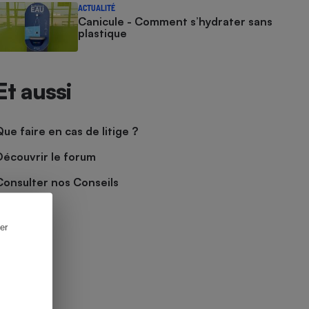
ACTUALITÉ
Canicule - Comment s’hydrater sans
plastique
Et aussi
Que faire en cas de litige ?
Découvrir le forum
Consulter nos Conseils
er