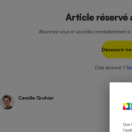
Article réservé
Cafetière à expresso
Abonnez-vous et accédez immédiatement à to
Découvrir no
Déjà abonné ?
Se
Robot ménager
Camille Gruhier
Que 
l’aud