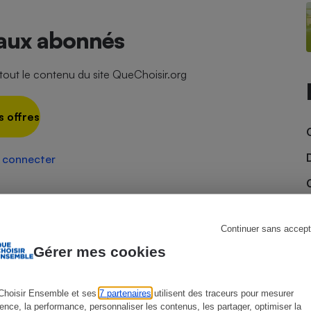
 aux abonnés
s
Réfrigérateur
ut le contenu du site QueChoisir.org
s offres
 connecter
Continuer sans accept
Gérer mes cookies
Choisir Ensemble et ses
7 partenaires
utilisent des traceurs pour mesurer
ience, la performance, personnaliser les contenus, les partager, optimiser la