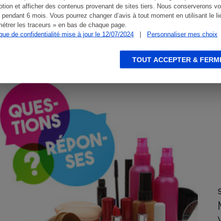
tion et afficher des contenus provenant de sites tiers. Nous conserverons vo
 pendant 6 mois. Vous pourrez changer d’avis à tout moment en utilisant le li
étrer les traceurs » en bas de chaque page.
ique de confidentialité mise à jour le 12/07/2024
|
Personnaliser mes choix
TOUT ACCEPTER & FERM
CONSEILS
F