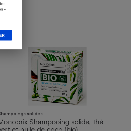
tre
en «
ER
ICHE PRODUIT
Shampoings solides
Monoprix Shampooing solide, thé
vert et huile de coco (bio)