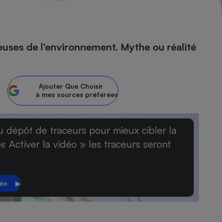
- Ustensile
euses de l’environnement. Mythe ou réalité
Foie gras
Aide auditive
r
Assurance vie
Ajouter
Que Choisir
à mes sources préférées
Poêle à granulés
u dépôt de traceurs pour mieux cibler la
gne - Comment choisir une
lle de champagne
 « Activer la vidéo » les traceurs seront
en ligne
Ordinateur portable
Crème solaire
Lave-vaisselle