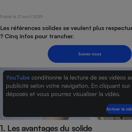
Internet
Publié le 21 août 2025
Gros électroménager
Téléphonie
Petit électroménager 
Les références solides se veulent plus respectu
Complément
? Cinq infos pour trancher.
alimentaire
Mutuelle
Assurance emprunteu
Suivez-nous
Matelas
YouTube
conditionne la lecture de ses vidéos a
Champa
boutei
publicité selon votre navigation. En cliquant sur
Banque 
déposés et vous pourrez visualiser la vidéo.
Téléviseur
Antimoustique
Lave-linge
1. Les avantages du solide