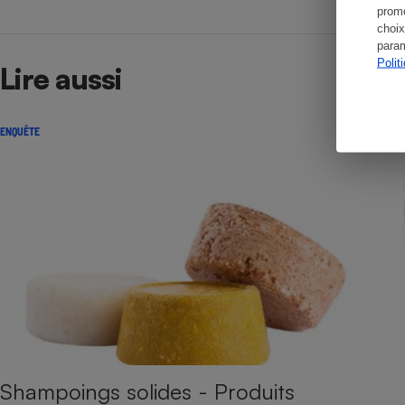
promo
choix
param
Polit
Lire aussi
ENQUÊTE
Shampoings solides - Produits