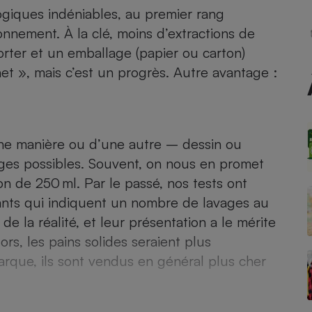
Électricité - Gaz
giques indéniables, au premier rang
nnement. À la clé, moins d’extractions de
Appareil photo
porter et un emballage (papier ou carton)
numérique
et », mais c’est un progrès. Autre avantage :
Four encastrable
une manière ou d’une autre – dessin ou
Lessive
ages possibles. Souvent, on nous en promet
on de 250 ml. Par le passé, nos tests ont
icants qui indiquent un nombre de lavages au
e la réalité, et leur présentation a le mérite
Aspirateur
lors, les pains solides seraient plus
rque, ils sont vendus en général plus cher