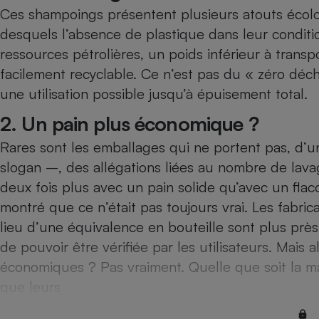
Radiateur électrique
Ces shampoings présentent plusieurs atouts écolo
desquels l’absence de plastique dans leur conditio
Téléphone mobile -
ressources pétrolières, un poids inférieur à trans
Smartphone
facilement recyclable. Ce n’est pas du « zéro déch
Plaque de cuisson à
induction
une utilisation possible jusqu’à épuisement total.
2. Un pain plus économique ?
Rares sont les emballages qui ne portent pas, d’
Climatiseur -
Ventilateur
slogan –, des allégations liées au nombre de lav
deux fois plus avec un pain solide qu’avec un flac
montré que ce n’était pas toujours vrai. Les fabr
Antivirus
lieu d’une équivalence en bouteille sont plus près d
Climatiseur -
Ventilateur
de pouvoir être vérifiée par les utilisateurs. Mais a
économiques ? Pas vraiment. Quelle que soit la ma
que leurs