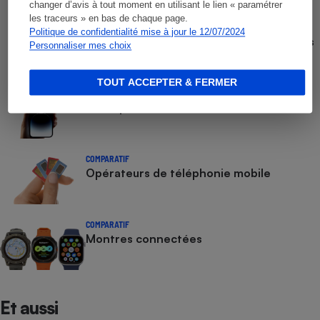
changer d’avis à tout moment en utilisant le lien « paramétrer
les traceurs » en bas de chaque page.
COMPARATEUR
Politique de confidentialité mise à jour le 12/07/2024
Comparateur gratuit des forfaits mobiles
Personnaliser mes choix
- Choisissez le meilleur forfait, avec ou
sans engagement
TOUT ACCEPTER & FERMER
COMPARATIF
Smartphones
COMPARATIF
Opérateurs de téléphonie mobile
COMPARATIF
Montres connectées
Et aussi