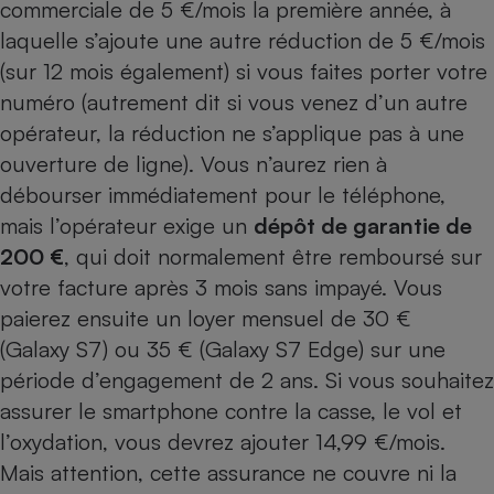
commerciale de 5 €/mois la première année, à
Téléphone mobile -
Smartphone
laquelle s’ajoute une autre réduction de 5 €/mois
Plaque de cuisson à
induction
(sur 12 mois également) si vous faites porter votre
numéro (autrement dit si vous venez d’un autre
opérateur, la réduction ne s’applique pas à une
ouverture de ligne). Vous n’aurez rien à
Climatiseur -
Ventilateur
débourser immédiatement pour le téléphone,
mais l’opérateur exige un
dépôt de garantie de
Antivirus
200 €
, qui doit normalement être remboursé sur
votre facture après 3 mois sans impayé. Vous
Climatiseur -
Ventilateur
paierez ensuite un loyer mensuel de 30 €
(Galaxy S7) ou 35 € (Galaxy S7 Edge) sur une
période d’engagement de 2 ans. Si vous souhaitez
assurer le smartphone contre la casse, le vol et
l’oxydation, vous devrez ajouter 14,99 €/mois.
Mais attention, cette assurance ne couvre ni la