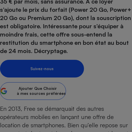
pression
35 € par mois, sans assurance. À ce loyer
Choisir son fioul
Assurance
Sécurité - Hygiène
Circulation routière
s’ajoute le prix du forfait (Power 20 Go, Power+
Choisir son pellet
Crédit immobilier
Banque - Crédit
Contrôle technique - Rép
20 Go ou Premium 20 Go), dont la souscription
Comparateur assurance emprunteur
Maison de retraite
Epargne - Fiscalité
Comparateu
Pièce détachée
est obligatoire. Intéressante pour s’équiper à
Energie Moins Chère Ensemble
Comparatif réfrigérateur
Comparatif casque audio
Comparatif tondeuse ro
moindre frais, cette offre sous-entend la
Moto
Comparatif plaque à indu
Comparatif barre de son
Comparatif poêle à gran
restitution du smartphone en bon état au bout
Supermarché - Drive
de 24 mois. Décryptage.
Comparatif hotte aspira
Comparatif imprimante m
Comparatif radiateur éle
Électricité - Gaz
Hygiène - Beauté
Comparatif climatiseur m
Comparatif ordinateur p
Tous les comparateurs
Suivez-nous
Maladie - Médecine - Mé
Comparatif aspirateur bal
Comparatif ultrabook
Aménagement
Toutes les cartes interactives
Système de santé - Com
Comparatif aspirateur tr
Comparatif tablette tacti
Supermarché - Drive
Bricolage - Jardinage
Retraite
Ajouter
Que Choisir
Comparatif cafetière au
Chauffage
à mes sources préférées
Speedtest - Testez le débit de votre
Mutuelle
Comparatif robot cuiseu
Image et son
Produit d'entretien
connexion Internet
En 2013,
Free se démarquait des autres
Comparatif centrale vap
Comparateur auto
Informatique
Sécurité domestique
opérateurs mobiles en lançant une offre de
Internet
location de smartphones
. Bien qu’elle repose sur
Gros électroménager
Téléphonie