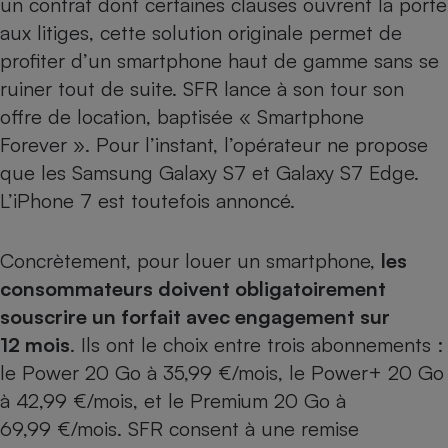
un contrat dont certaines clauses ouvrent la porte
aux litiges, cette solution originale permet de
Petit électroménager - U
Complément
profiter d’un smartphone haut de gamme sans se
alimentaire
Mutuelle
ruiner tout de suite. SFR lance à son tour son
Assurance emprunteur
offre de location, baptisée « Smartphone
Forever ». Pour l’instant, l’opérateur ne propose
que les
Samsung Galaxy S7
et
Galaxy S7 Edge
.
Matelas
L’iPhone 7 est toutefois annoncé.
Champagne
bouteille
Banque en 
Concrètement, pour louer un smartphone,
les
Téléviseur
Antimoustique
consommateurs doivent obligatoirement
Lave-linge
souscrire un forfait avec engagement sur
12 mois
. Ils ont le choix entre trois abonnements :
le Power 20 Go à 35,99 €/mois, le Power+ 20 Go
Radiateur électrique
à 42,99 €/mois, et le Premium 20 Go à
69,99 €/mois. SFR consent à une remise