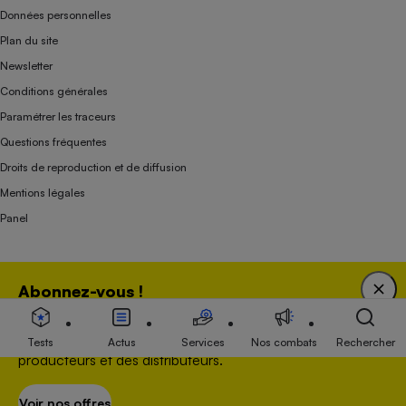
Données personnelles
Plan du site
Newsletter
Conditions générales
Paramétrer les traceurs
Questions fréquentes
Droits de reproduction et de diffusion
Mentions légales
Panel
Association indépendante de l’État, des syndicats, des producteurs et des
Abonnez-vous !
distributeurs depuis 1951.
Bénéficiez d'une expertise unique tout en soutenant
une association 100 % indépendante de l'Etat, des
Tests
Actus
Services
Nos combats
Rechercher
producteurs et des distributeurs.
Voir nos offres
S’abonner