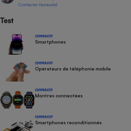
Téléphone mobile -
Contacter l’auteur(e)
Smartphone
Plaque de cuisson à
induction
Test
COMPARATIF
Smartphones
Climatiseur -
Ventilateur
COMPARATIF
Antivirus
Opérateurs de téléphonie mobile
Climatiseur -
Ventilateur
COMPARATIF
Montres connectées
COMPARATIF
Smartphones reconditionnés