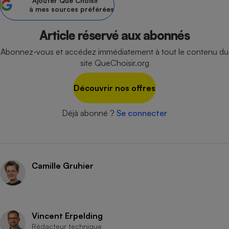
Ajouter
Que Choisir
à mes sources préférées
Petit électroménager - U
Complément
alimentaire
Article réservé aux abonnés
Mutuelle
Assurance emprunteur
Abonnez-vous et accédez immédiatement à tout le contenu du
site QueChoisir.org
Découvrir nos offres
Matelas
Champagne
bouteille
Déjà abonné ?
Se connecter
Banque en 
Téléviseur
Antimoustique
Lave-linge
Camille Gruhier
Radiateur électrique
Vincent Erpelding
Rédacteur technique