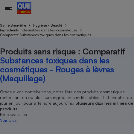
Santé Bien-être
Hygiène - Beauté
Ingrédients indésirables dans les cosmétiques
Comparatif Substances toxiques dans les cosmétiques
Additifs a
Comparate
Comparatif
Comparateu
Comparatif
Comparateu
Comparatif
Comparati
Substances
Toutes les actualités
Tous les services
Tous nos combats
L’association
Organismes de défense 
Train
supermarc
cosmétiqu
Produits sans risque : Comparatif
Comparateu
Achat - Vente - Travaux
Démarche administrative
Enquêtes
Nos actions
Nos missions
Système judiciaire
Transport aérien
gratuit
Substances toxiques dans les
Copropriété
Famille
Guides d'achat
Nos grandes victoires
Notre méthodologie
cosmétiques - Rouges à lèvres
Location
Senior
Comparateu
Comparate
Comparati
Comparatif
Comparate
Comparatif
Comparatif
Conseils
Les billets de la présidente
Notre financement
(Maquillage)
supermarc
électrique
Service marchand
Magasin - Grande surfac
Sport
Soumettre un litige
Brèves
Nos associations locales
Nos partenaires
Air
Marketing - Fidélisation
Vacances - Tourisme
Lettres types
Grâce à vos contributions, notre liste des produits cosmétiques
Nous rejoindre
Nous rejoindre
Déchet
renfermant un ou plusieurs ingrédients indésirables s’est enrichie de
Méthode de vente - Abu
Rencontrer une association locale
Comparate
Comparatif
Comparatif
Comparatif
Comparatif
En savoir plus sur Que Choisir Ensemble
jour en jour pour atteindre aujourd’hui
plusieurs dizaines milliers de
Eau
s
Agriculture
Achat - Vente - Location
produits
.
Retrouvez-les
Energie
Nutrition
Assurance auto
Voir plus
-nous ?
Produit alimentaire
Carburant
Comparati
Comparati
Comparati
Comparate