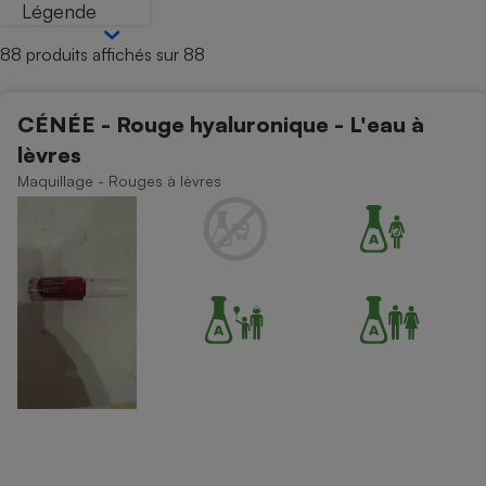
Légende
Petit électroménager - U
Complément
88 produits affichés sur 88
alimentaire
Mutuelle
Assurance emprunteur
CÉNÉE - Rouge hyaluronique - L'eau à
lèvres
Maquillage - Rouges à lèvres
Matelas
Champagne
bouteille
Banque en 
Téléviseur
Antimoustique
Lave-linge
Radiateur électrique