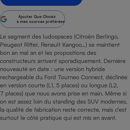
Petit électroménager - U
Complément
Ajouter
Que Choisir
alimentaire
à mes sources préférées
Mutuelle
Assurance emprunteur
Le segment des ludospaces (Citroën Berlingo,
Peugeot Rifter, Renault Kangoo…) se maintient
bon an mal an et les propositions des
Matelas
Champagne
constructeurs arrivent sporadiquement. Dernière
bouteille
Banque en 
nouveauté en date : une version hybride
Téléviseur
rechargeable du Ford Tourneo Connect, déclinée
Antimoustique
en version courte (L1, 5 places) ou longue (L2,
Lave-linge
7 places) que nous avons prise en main. Même si
on est assez loin du standing des
SUV
modernes,
la qualité de fabrication reste correcte, mais c’est
Radiateur électrique
surtout le côté pratique qui est mis en avant.