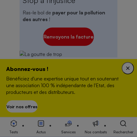
Stop à l'injustice
Ras-le bol de
payer pour la pollution
des autres
!
Renvoyons la facture
Abonnez-vous !
Newsletter
Bénéficiez d'une expertise unique tout en soutenant
une association 100 % indépendante de l'Etat, des
producteurs et des distributeurs.
Recevez gratuitement notre newsletter
hebdomadaire ! Actus, tests, enquêtes réalisés
Voir nos offres
S’abonner
par des experts.
En savoir plus
Tests
Actus
Services
Nos combats
Rechercher
Adresse mail