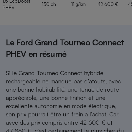
1.5 EcoBoost
150 ch
11 g/km
42 600 €
4
PHEV
Le Ford Grand Tourneo Connect
PHEV en résumé
Si le Grand Tourneo Connect hybride
rechargeable ne manque pas d’atouts, avec
une bonne habitabilité, une tenue de route
appréciable, une bonne finition et une
excellente autonomie en mode électrique,
son prix pourrait être un frein à l’achat. Car,
avec des prix compris entre 42 600 € et
47 880 €, c’est certainement le plus cher du