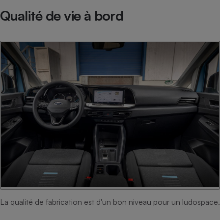
Téléphone mobile -
Qualité de vie à bord
Smartphone
Plaque de cuisson à
induction
Climatiseur -
Ventilateur
Antivirus
Climatiseur -
Ventilateur
La qualité de fabrication est d'un bon niveau pour un ludospace.