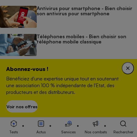
Antivirus pour smartphone - Bien choisir
son antivirus pour smartphone
Téléphones mobiles - Bien choisir son
téléphone mobile classique
GPS pour smartphones - Choisir son GPS
Abonnez-vous !
sur smartphone
Bénéficiez d'une expertise unique tout en soutenant
une association 100 % indépendante de l'Etat, des
producteurs et des distributeurs.
Satisfaction / Fiabilité
Voir nos offres
S’abonner
Fiabilité des smartphones - Quelles sont les marques de
smartphones les plus fiables ?
Tests
Actus
Services
Nos combats
Rechercher