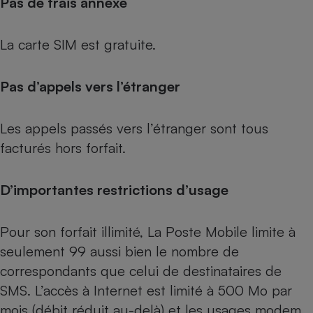
Pas de frais annexe
Petit électroménager - U
Complément
La carte SIM est gratuite.
alimentaire
Mutuelle
Assurance emprunteur
Pas d’appels vers l’étranger
Les appels passés vers l’étranger sont tous
Matelas
Champagne
facturés hors forfait.
bouteille
Banque en 
Téléviseur
D’importantes restrictions d’usage
Antimoustique
Lave-linge
Pour son forfait illimité, La Poste Mobile limite à
seulement 99 aussi bien le nombre de
correspondants que celui de destinataires de
Radiateur électrique
SMS. L’accès à Internet est limité à 500 Mo par
mois (débit réduit au-delà) et les usages modem,