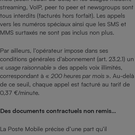
Téléphone mobile -
streaming, VoIP, peer to peer et newsgroups sont
Smartphone
Plaque de cuisson à
tous interdits (facturés hors forfait). Les appels
induction
vers les numéros spéciaux ainsi que les SMS et
MMS surtaxés ne sont pas inclus non plus.
Climatiseur -
Ventilateur
Par ailleurs, l’opérateur impose dans ses
conditions générales d’abonnement (art. 23.2.1) un
«
usage raisonnable
» des appels voix illimités,
Antivirus
correspondant à «
200 heures par mois
». Au-delà
Climatiseur -
de ce seuil, chaque appel est facturé au tarif de
Ventilateur
0,37 €/minute.
Des documents contractuels non remis…
La Poste Mobile précise d’une part qu’il