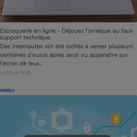
Petit électroménager - U
Complément
alimentaire
Mutuelle
Assurance emprunteur
Escroquerie en ligne - Déjouez l’arnaque au faux
support technique
Des internautes ont été incités à verser plusieurs
centaines d’euros après avoir vu apparaître sur
Matelas
Champagne
l’écran de leur…
bouteille
Banque en 
Le 05 juin 2018
Téléviseur
Antimoustique
Lave-linge
CONSEILS
Radiateur électrique