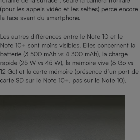
totalité de la surface : seule la camera frontale
(pour les appels vidéo et les selfies) perce encore
Cafetière à expressos
la face avant du smartphone.
Les autres différences entre le Note 10 et le
Note 10+ sont moins visibles. Elles concernent la
batterie (3 500 mAh
vs
4 300 mAh), la charge
rapide (25 W
vs
45 W), la mémoire vive (8 Go
vs
12 Go) et la carte mémoire (présence d’un port de
Robot ménager
carte SD sur le Note 10+, pas sur le Note 10).