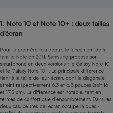
Téléphone mobile -
Smartphone
Plaque de cuisson à
induction
1. Note 10 et Note 10+ : deux tailles
d’écran
Climatiseur -
Ventilateur
Pour la première fois depuis le lancement de la
famille Note en 2011,
Samsung
propose son
Antivirus
smartphone en deux versions : le Galaxy Note 10
Climatiseur -
et le Galaxy Note 10+. La principale différence
Ventilateur
tient à la taille de leur écran, dont la diagonale
atteint respectivement 6,3 et 6,8 pouces (soit 16
et 17,2 cm). La différence est notable, tant en
termes de confort que d’encombrement. Dans les
deux cas, ce très bel écran occupe la quasi-