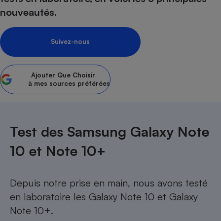
nouveautés.
Petit électroménager - U
Complément
alimentaire
Mutuelle
Suivez-nous
Assurance emprunteur
Ajouter
Que Choisir
à mes sources préférées
Matelas
Champagne
bouteille
Banque en 
Téléviseur
Test des Samsung Galaxy Note
Antimoustique
Lave-linge
10 et Note 10+
Depuis notre prise en main, nous avons testé
Radiateur électrique
en laboratoire les
Galaxy Note 10
et
Galaxy
Note 10+
.