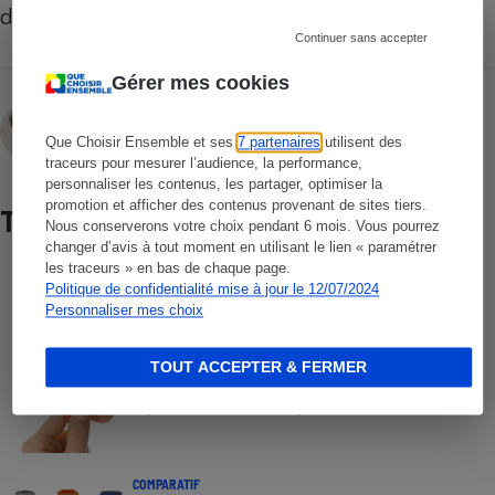
de préserver l’autonomie des appareils.
Continuer sans accepter
Gérer mes cookies
Camille Gruhier
Que Choisir Ensemble et ses
7 partenaires
utilisent des
traceurs pour mesurer l’audience, la performance,
personnaliser les contenus, les partager, optimiser la
promotion et afficher des contenus provenant de sites tiers.
Test
Nous conserverons votre choix pendant 6 mois. Vous pourrez
changer d’avis à tout moment en utilisant le lien « paramétrer
les traceurs » en bas de chaque page.
COMPARATIF
Politique de confidentialité mise à jour le 12/07/2024
Smartphones
Personnaliser mes choix
TOUT ACCEPTER & FERMER
COMPARATIF
Opérateurs de téléphonie mobile
COMPARATIF