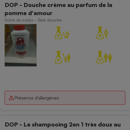
DOP - Douche crème au parfum de la
Petit électroménager - U
pomme d'amour
Complément
alimentaire
Soins du corps - Gels douche
Mutuelle
Assurance emprunteur
Matelas
Champagne
bouteille
Banque en 
Téléviseur
Antimoustique
Lave-linge
Présence d'allergènes
Radiateur électrique
DOP - Le shampooing 2en 1 très doux au