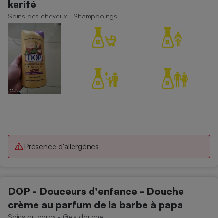
karité
Téléphone mobile -
Smartphone
Soins des cheveux - Shampooings
Plaque de cuisson à
induction
Climatiseur -
Ventilateur
Antivirus
Climatiseur -
Ventilateur
Présence d'allergènes
DOP - Douceurs d'enfance - Douche
crème au parfum de la barbe à papa
Soins du corps - Gels douche