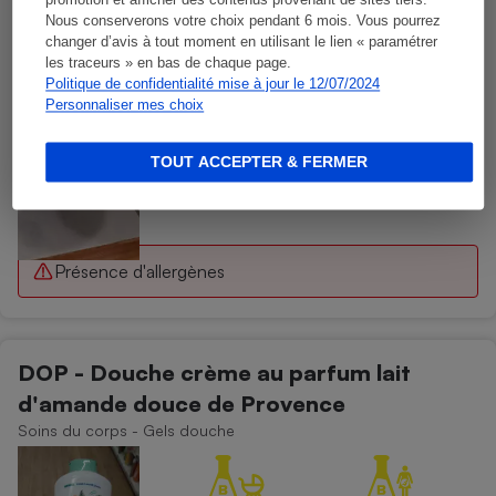
promotion et afficher des contenus provenant de sites tiers.
Nous conserverons votre choix pendant 6 mois. Vous pourrez
changer d’avis à tout moment en utilisant le lien « paramétrer
les traceurs » en bas de chaque page.
Politique de confidentialité mise à jour le 12/07/2024
Personnaliser mes choix
TOUT ACCEPTER & FERMER
Présence d'allergènes
DOP - Douche crème au parfum lait
d'amande douce de Provence
Soins du corps - Gels douche