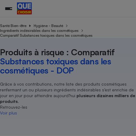
Santé Bien-être
Hygiène - Beauté
Ingrédients indésirables dans les cosmétiques
Comparatif Substances toxiques dans les cosmétiques
Additifs a
Comparate
Comparatif
Comparateu
Comparatif
Comparateu
Comparatif
Comparati
Substances
Toutes les actualités
Tous les services
Tous nos combats
L’association
Organismes de défense 
Train
supermarc
cosmétiqu
Produits à risque : Comparatif
Comparateu
Achat - Vente - Travaux
Démarche administrative
Enquêtes
Nos actions
Nos missions
Système judiciaire
Transport aérien
gratuit
Substances toxiques dans les
Copropriété
Famille
Guides d'achat
Nos grandes victoires
Notre méthodologie
cosmétiques - DOP
Location
Senior
Comparateu
Comparate
Comparati
Comparatif
Comparate
Comparatif
Comparatif
Conseils
Les billets de la présidente
Notre financement
supermarc
électrique
Service marchand
Magasin - Grande surfac
Sport
Soumettre un litige
Grâce à vos contributions, notre liste des produits cosmétiques
Brèves
Nos associations locales
Nos partenaires
Air
renfermant un ou plusieurs ingrédients indésirables s’est enrichie de
Marketing - Fidélisation
Vacances - Tourisme
Lettres types
Nous rejoindre
Nous rejoindre
jour en jour pour atteindre aujourd’hui
plusieurs dizaines milliers de
Déchet
Méthode de vente - Abu
produits
.
Rencontrer une association locale
Comparate
Comparatif
Comparatif
Comparatif
Comparatif
En savoir plus sur Que Choisir Ensemble
Retrouvez-les
Eau
s
Agriculture
Achat - Vente - Location
Voir plus
Energie
Nutrition
Assurance auto
-nous ?
Produit alimentaire
Carburant
Comparati
Comparati
Comparati
Comparate