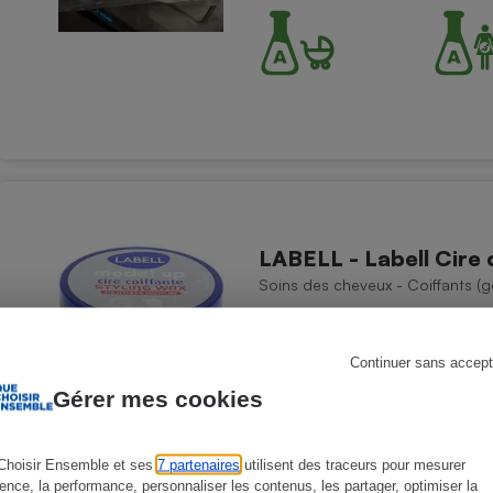
s
Réfrigérateur
LABELL - Labell Cire
Soins des cheveux - Coiffants (ge
Continuer sans accept
Gérer mes cookies
Choisir Ensemble et ses
7 partenaires
utilisent des traceurs pour mesurer
ience, la performance, personnaliser les contenus, les partager, optimiser la