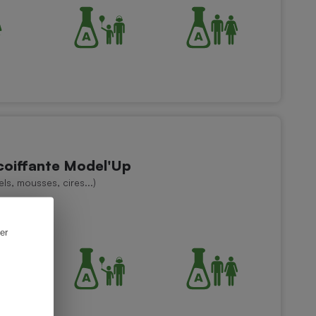
 coiffante Model'Up
ls, mousses, cires...)
er