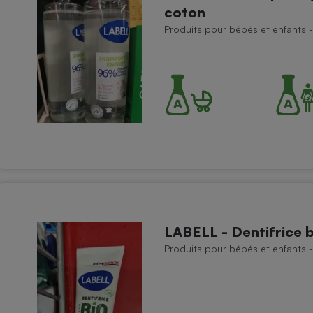
coton
Produits pour bébés et enfants
- Ustensile
Foie gras
Aide auditive
r
Assurance vie
Poêle à granulés
gne - Comment choisir une
lle de champagne
en ligne
Ordinateur portable
LABELL - Dentifrice b
Crème solaire
Lave-vaisselle
Produits pour bébés et enfants -