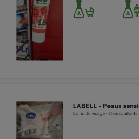
Électricité - Gaz
Appareil photo
numérique
Four encastrable
Lessive
Aspirateur
LABELL - Peaux sensib
Soins du visage - Démaquillants