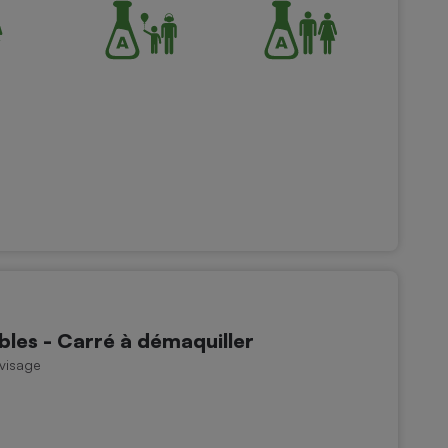
les - Carré à démaquiller
 visage