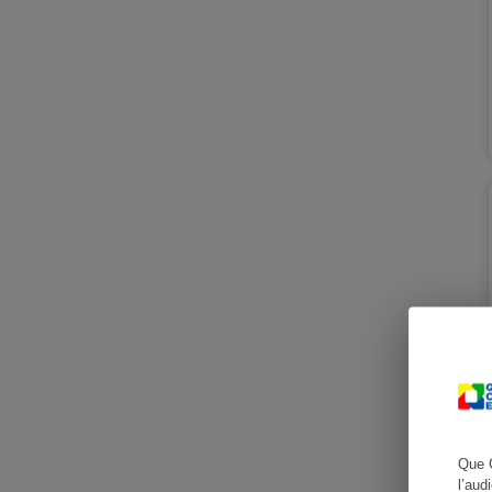
Cafetière à expresso
Robot ménager
Que 
l’aud