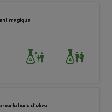
vant magique
seille huile d'olive