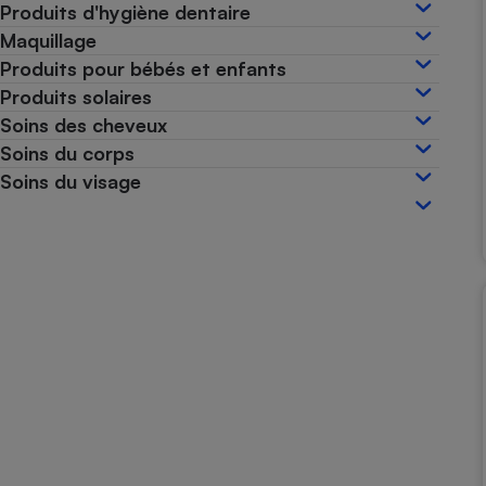
Produits d'hygiène dentaire
Internet
Maquillage
Gros électroménager
Téléphonie
Produits pour bébés et enfants
Produits solaires
Petit électroménager 
Complément
Soins des cheveux
alimentaire
Soins du corps
Mutuelle
Assurance emprunteu
Soins du visage
Matelas
Champa
boutei
Banque 
Téléviseur
Antimoustique
Lave-linge