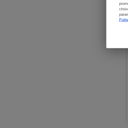
promo
choix
param
Polit