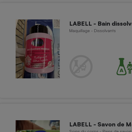
LABELL - Bain dissol
Maquillage - Dissolvants
LABELL - Savon de Mar
Soins du corps - Pains de savon