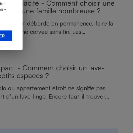
nde capacité - Comment choisir une
tre
r pour une famille nombreuse ?
en «
ù le panier déborde en permanence, faire la
devenir une corvée sans fin. Les…
ER
pact - Comment choisir un lave-
petits espaces ?
io ou appartement étroit ne signifie pas
t d’un lave-linge. Encore faut-il trouver…