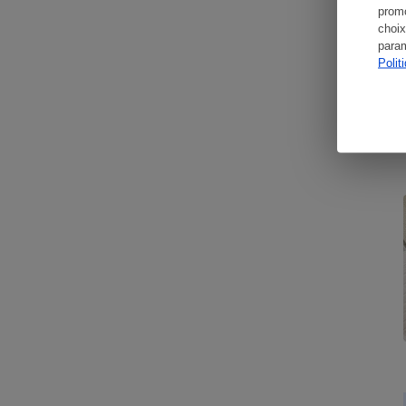
promo
choix
param
Polit