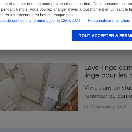
Lave-linge gra
tion et afficher des contenus provenant de sites tiers. Nous conserverons vo
machine à lave
 pendant 6 mois. Vous pourrez changer d’avis à tout moment en utilisant le li
étrer les traceurs » en bas de chaque page.
ique de confidentialité mise à jour le 12/07/2024
|
Personnaliser mes choix
Dans les foyers o
lessive peut vite 
TOUT ACCEPTER & FERM
Le 17 décembre 2025
Lave-linge com
linge pour les 
Vivre dans un stud
renoncer au confor
Le 17 décembre 2025