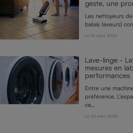
geste, une pr
Électricité - Gaz
Les nettoyeurs de
Appareil photo
balais laveurs) c
numérique
Four encastrable
Le 10 mars 2026
Lave-linge - L
Lessive
mesures en labo
performances
Entre une machine
préférence. L’esp
Aspirateur
ce…
Le 02 mars 2026