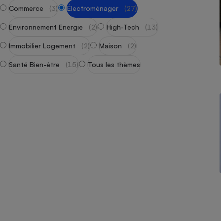
Radiateur électrique
Commerce
(3)
Électroménager
(27)
Environnement Energie
(2)
High-Tech
(13)
Téléphone mobile -
Smartphone
Immobilier Logement
(2)
Maison
(2)
Plaque de cuisson à
induction
Santé Bien-être
(15)
Tous les thèmes
Climatiseur -
Ventilateur
Antivirus
Climatiseur -
Ventilateur