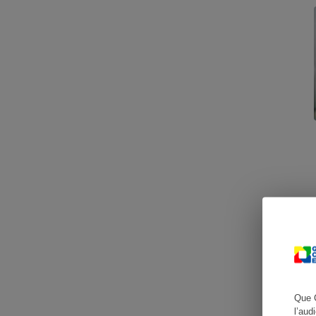
Cafetière à expresso
Robot ménager
Que 
l’aud