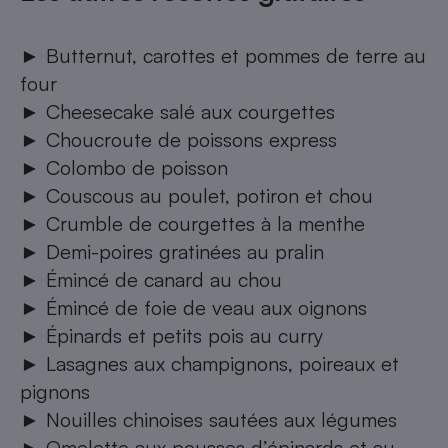
►
Butternut, carottes et pommes de terre au
four
►
Cheesecake salé aux courgettes
►
Choucroute de poissons express
►
Colombo de poisson
►
Couscous au poulet, potiron et chou
►
Crumble de courgettes à la menthe
►
Demi-poires gratinées au pralin
►
Émincé de canard au chou
►
Émincé de foie de veau aux oignons
►
Épinards et petits pois au curry
►
Lasagnes aux champignons, poireaux et
pignons
►
Nouilles chinoises sautées aux légumes
►
Omelette aux pousses d’épinards et au