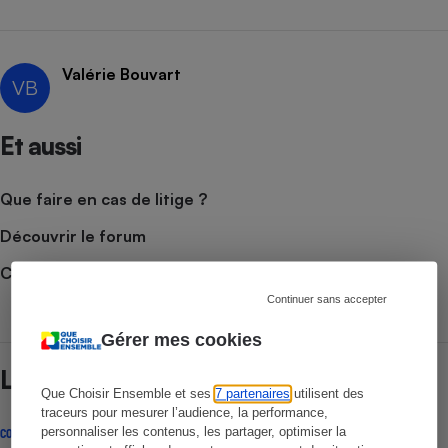
Valérie Bouvart
VB
Et aussi
Que faire en cas de litige ?
Découvrir le forum
Consulter nos Conseils
Continuer sans accepter
Gérer mes cookies
Lire aussi
Que Choisir Ensemble et ses
7 partenaires
utilisent des
traceurs pour mesurer l’audience, la performance,
personnaliser les contenus, les partager, optimiser la
CONSEILS