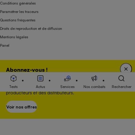
Conditions générales
Paramétrer les traceurs
Questions fréquentes
Droits de reproduction et de diffusion
Mentions légales
Panel
Association indépendante de l’État, des syndicats, des producteurs et des
Abonnez-vous !
distributeurs depuis 1951.
Bénéficiez d'une expertise unique tout en soutenant
une association 100 % indépendante de l'Etat, des
Tests
Actus
Services
Nos combats
Rechercher
producteurs et des distributeurs.
Voir nos offres
S’abonner