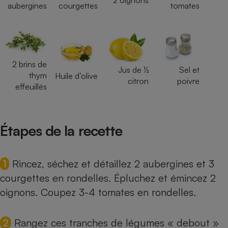
aubergines
courgettes
tomates
Téléphone mobile -
Smartphone
Plaque de cuisson à
induction
2 brins de
Jus de ½
Sel et
Climatiseur -
thym
Huile d’olive
citron
poivre
Ventilateur
effeuillés
Antivirus
Étapes de la recette
Climatiseur -
Ventilateur
1
Rincez, séchez et détaillez 2 aubergines et 3
courgettes en rondelles. Épluchez et émincez 2
oignons. Coupez 3-4 tomates en rondelles.
2
Rangez ces tranches de légumes « debout »