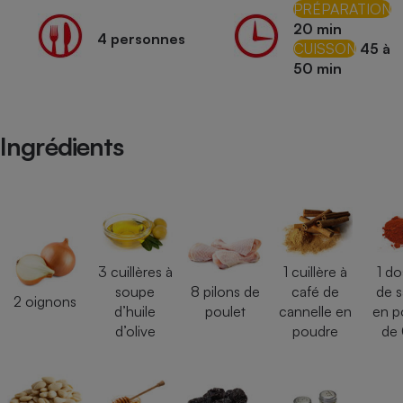
PRÉPARATION
Téléphone mobile -
Smartphone
20 min
4 personnes
Plaque de cuisson à
CUISSON
45 à
induction
50 min
Climatiseur -
Ingrédients
Ventilateur
Antivirus
Climatiseur -
Ventilateur
3 cuillères à
1 cuillère à
1 do
soupe
8 pilons de
café de
de s
2 oignons
d’huile
poulet
cannelle en
en p
d’olive
poudre
de 