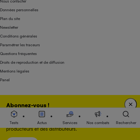
Nous contacter
Données personnelles
Plan du site
Newsletter
Conditions générales
Paramétrer les traceurs
Questions fréquentes
Droits de reproduction et de diffusion
Mentions légales
Panel
Association indépendante de l’État, des syndicats, des producteurs et des
Abonnez-vous !
distributeurs depuis 1951.
Bénéficiez d'une expertise unique tout en soutenant
une association 100 % indépendante de l'Etat, des
Tests
Actus
Services
Nos combats
Rechercher
producteurs et des distributeurs.