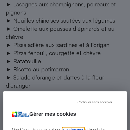
►
Lasagnes aux champignons, poireaux et
pignons
►
Nouilles chinoises sautées aux légumes
►
Omelette aux pousses d’épinards et au
chèvre
►
Pissaladière aux sardines et à l’origan
►
Pizza fenouil, courgette et chèvre
►
Ratatouille
►
Risotto au potimarron
►
Salade d’orange et dattes à la fleur
d’oranger
►
Salade de quinoa aux légumes printaniers
►
Salade italienne à l’avocat
Continuer sans accepter
►
Sauté de veau aux carottes
Gérer mes cookies
►
Soupe de brocolis à la truite fumée
►
Tagliatelle et poireaux à la crème
Que Choisir Ensemble et ses
7 partenaires
utilisent des