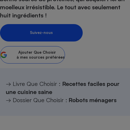
moelleux irrésistible. Le tout avec seulement
Petit électroménager - U
Complément
huit ingrédients !
alimentaire
Mutuelle
Assurance emprunteur
Suivez-nous
Ajouter
Que Choisir
Matelas
à mes sources préférées
Champagne
bouteille
Banque en 
Téléviseur
Antimoustique
→ Livre Que Choisir :
Recettes faciles pour
Lave-linge
une cuisine saine
→ Dossier Que Choisir :
Robots ménagers
Radiateur électrique