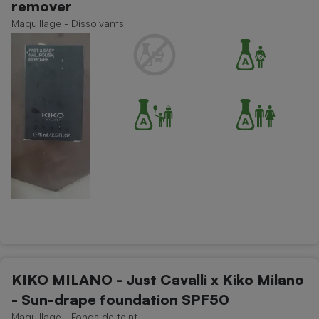
remover
Téléphone mobile -
Smartphone
Maquillage - Dissolvants
Plaque de cuisson à
induction
Climatiseur -
Ventilateur
Antivirus
Climatiseur -
Ventilateur
KIKO MILANO - Just Cavalli x Kiko Milano
- Sun-drape foundation SPF50
Maquillage - Fonds de teint