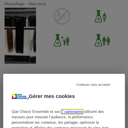
Maquillage - Mascaras
Continuer sans accepter
Gérer mes cookies
KIKO MILANO - Masque avec extrait de
Que Choisir Ensemble et ses
7 partenaires
utilisent des
camomille
traceurs pour mesurer l’audience, la performance,
Soins du visage - Masques
personnaliser les contenus, les partager, optimiser la