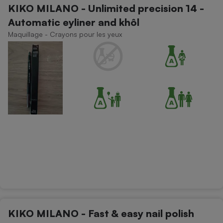
KIKO MILANO - Unlimited precision 14 -
Petit électroménager - U
Automatic eyliner and khôl
Complément
alimentaire
Maquillage - Crayons pour les yeux
Mutuelle
Assurance emprunteur
Matelas
Champagne
bouteille
Banque en 
Téléviseur
Antimoustique
Lave-linge
Radiateur électrique
KIKO MILANO - Fast & easy nail polish