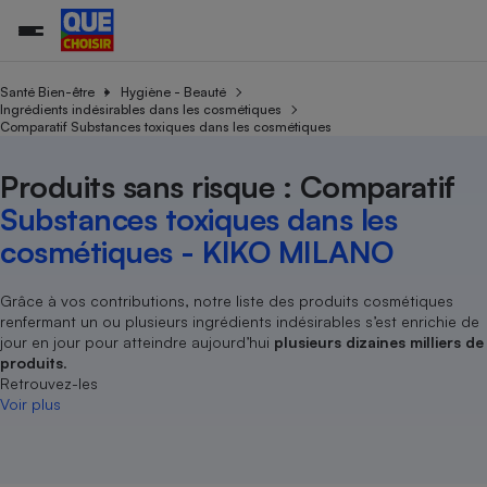
Santé Bien-être
Hygiène - Beauté
Ingrédients indésirables dans les cosmétiques
Comparatif Substances toxiques dans les cosmétiques
Additifs a
Comparate
Comparatif
Comparateu
Comparatif
Comparateu
Comparatif
Comparati
Substances
Toutes les actualités
Tous les services
Tous nos combats
L’association
Organismes de défense 
Train
supermarc
cosmétiqu
Produits sans risque : Comparatif
Comparateu
Achat - Vente - Travaux
Démarche administrative
Enquêtes
Nos actions
Nos missions
Système judiciaire
Transport aérien
gratuit
Substances toxiques dans les
Copropriété
Famille
Guides d'achat
Nos grandes victoires
Notre méthodologie
cosmétiques - KIKO MILANO
Location
Senior
Comparateu
Comparate
Comparati
Comparatif
Comparate
Comparatif
Comparatif
Conseils
Les billets de la présidente
Notre financement
supermarc
électrique
Service marchand
Magasin - Grande surfac
Sport
Soumettre un litige
Grâce à vos contributions, notre liste des produits cosmétiques
Brèves
Nos associations locales
Nos partenaires
Air
renfermant un ou plusieurs ingrédients indésirables s’est enrichie de
Marketing - Fidélisation
Vacances - Tourisme
Lettres types
Nous rejoindre
Nous rejoindre
jour en jour pour atteindre aujourd’hui
plusieurs dizaines milliers de
Déchet
Méthode de vente - Abu
produits
.
Rencontrer une association locale
Comparate
Comparatif
Comparatif
Comparatif
Comparatif
En savoir plus sur Que Choisir Ensemble
Retrouvez-les
Eau
s
Agriculture
Achat - Vente - Location
Voir plus
Energie
Nutrition
Assurance auto
-nous ?
Produit alimentaire
Carburant
Comparati
Comparati
Comparati
Comparate