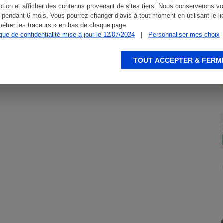
tion et afficher des contenus provenant de sites tiers. Nous conserverons vo
 pendant 6 mois. Vous pourrez changer d’avis à tout moment en utilisant le li
étrer les traceurs » en bas de chaque page.
ique de confidentialité mise à jour le 12/07/2024
|
Personnaliser mes choix
TOUT ACCEPTER & FERM