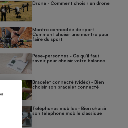
Drone - Comment choisir un drone
Montre connectée de sport -
Comment choisir une montre pour
faire du sport
Pèse-personnes - Ce qu’il faut
savoir pour choisir votre balance
Bracelet connecté (vidéo) - Bien
choisir son bracelet connecté
er
Téléphones mobiles - Bien choisir
son téléphone mobile classique