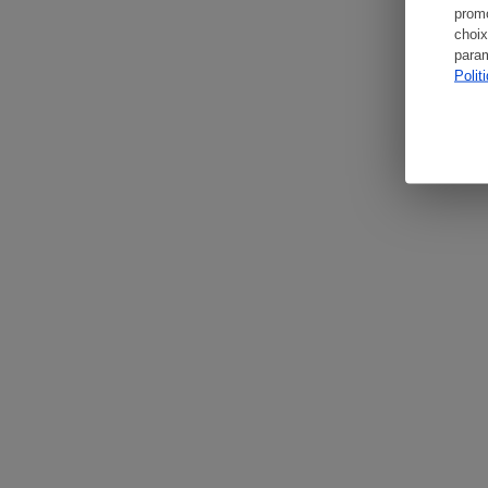
promo
choix
param
Polit