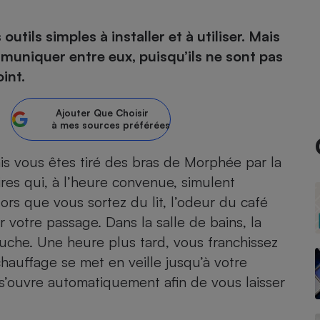
tils simples à installer et à utiliser. Mais
ommuniquer entre eux, puisqu’ils ne sont pas
- Ustensile
int.
Foie gras
Aide auditive
r
Assurance vie
Ajouter
Que Choisir
à mes sources préférées
mais vous êtes tiré des bras de Morphée par la
ires qui, à l’heure convenue, simulent
Poêle à granulés
gne - Comment choisir une
lle de champagne
lors que vous sortez du lit, l’odeur du café
en ligne
r votre passage. Dans la salle de bains, la
Ordinateur portable
che. Une heure plus tard, vous franchissez
Crème solaire
Lave-vaisselle
 chauffage se met en veille jusqu’à votre
il s’ouvre automatiquement afin de vous laisser