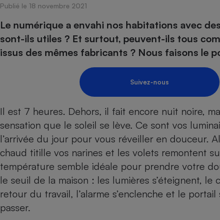
Publié le 18 novembre 2021
Internet
Le numérique a envahi nos habitations avec des ou
Gros électroménager
Téléphonie
sont-ils utiles ? Et surtout, peuvent-ils tous c
Petit électroménager 
issus des mêmes fabricants ? Nous faisons le po
Complément
alimentaire
Mutuelle
Assurance emprunteu
Suivez-nous
Il est 7 heures. Dehors, il fait encore nuit noire, 
sensation que le soleil se lève. Ce sont vos lumina
Matelas
Champa
boutei
l’arrivée du jour pour vous réveiller en douceur. A
Banque 
chaud titille vos narines et les volets remontent su
Téléviseur
température semble idéale pour prendre votre dou
Antimoustique
Lave-linge
le seuil de la maison : les lumières s’éteignent, le
retour du travail, l’alarme s’enclenche et le porta
passer.