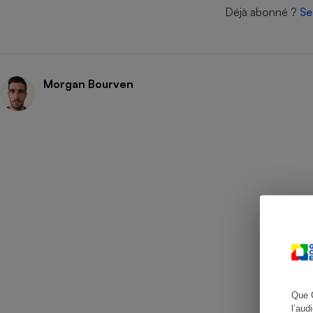
Déjà abonné ?
Se
Cafetière à expresso
Morgan Bourven
Robot ménager
Que 
l’aud