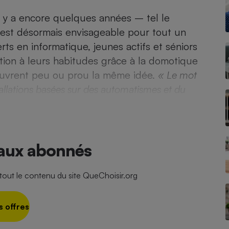
Électricité - Gaz
il y a encore quelques années – tel le
est désormais envisageable pour tout un
Appareil photo
rts en informatique, jeunes actifs et séniors
numérique
Four encastrable
tion à leurs habitudes grâce à la domotique
ouvrent peu ou prou la même idée.
« Le mot
allations basées sur des automatismes et du
Lessive
 aux abonnés
Aspirateur
ut le contenu du site QueChoisir.org
s offres