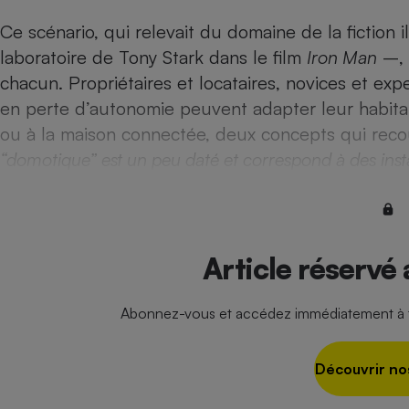
Radiateur électrique
Ce scénario, qui relevait du domaine de la fiction 
laboratoire de Tony Stark dans le film
Iron Man
–, 
Téléphone mobile -
chacun. Propriétaires et locataires, novices et expe
Smartphone
Plaque de cuisson à
en perte d’autonomie peuvent adapter leur habita
induction
ou à la maison connectée, deux concepts qui rec
“domotique” est un peu daté et correspond à des inst
Climatiseur -
Ventilateur
Article réservé
Antivirus
Climatiseur -
Ventilateur
Abonnez-vous et accédez immédiatement à to
Découvrir no