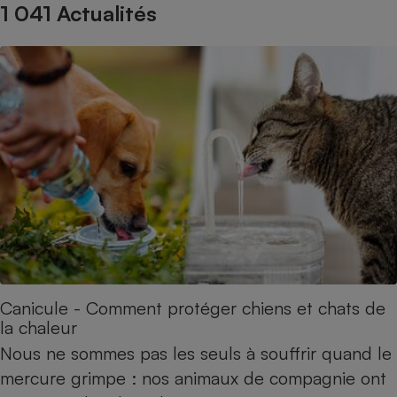
1 041 Actualités
Petit électroménager - U
Complément
alimentaire
Mutuelle
Assurance emprunteur
Matelas
Champagne
bouteille
Banque en 
Téléviseur
Antimoustique
Lave-linge
Canicule - Comment protéger chiens et chats de
la chaleur
Radiateur électrique
Nous ne sommes pas les seuls à souffrir quand le
mercure grimpe : nos animaux de compagnie ont