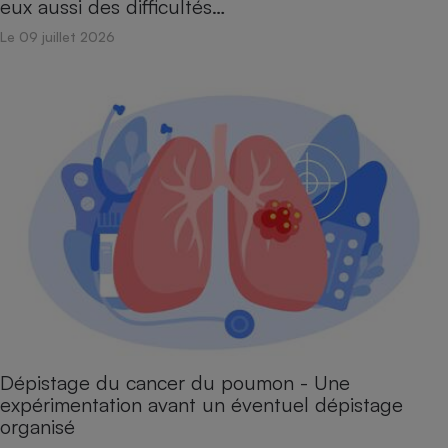
eux aussi des difficultés…
Téléphone mobile -
Smartphone
Le 09 juillet 2026
Plaque de cuisson à
induction
Climatiseur -
Ventilateur
Antivirus
Climatiseur -
Ventilateur
Dépistage du cancer du poumon - Une
expérimentation avant un éventuel dépistage
organisé