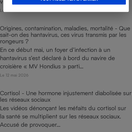
vie, l'idée est…
Le 26 mai 2026
Origines, contamination, maladies, mortalité - Que
sait-on des hantavirus, ces virus transmis par les
rongeurs ?
En ce début mai, un foyer d’infection à un
hantavirus s’est déclaré à bord du navire de
croisière « MV Hondius » parti…
Le 12 mai 2026
Cortisol - Une hormone injustement diabolisée sur
les réseaux sociaux
Les vidéos dénonçant les méfaits du cortisol sur
la santé se multiplient sur les réseaux sociaux.
Accusé de provoquer…