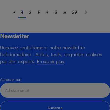
1
2
3
4
5
...
27
Newsletter
Recevez gratuitement notre newsletter
hebdomadaire ! Actus, tests, enquêtes réalisés
par des experts.
En savoir plus
Adresse mail
S'inscrire