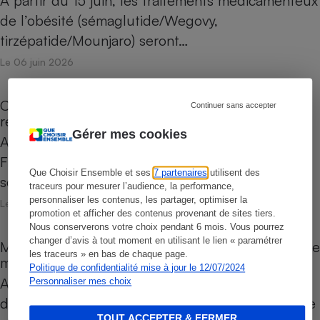
À partir du 15 juin, les traitements médicamenteux
de l’obésité (sémaglutide/Wegovy,
tirzépatide/Mounjaro) seront…
Le 06 juin 2026
Canicule précoce - Quand le gouvernement
Continuer sans accepter
retarde une campagne de prévention
Gérer mes cookies
Alors qu’une vague de chaleur s’abattait sur la
France, Santé publique France n’a pas déployé
Que Choisir Ensemble et ses
7 partenaires
utilisent des
son dispositif de…
traceurs pour mesurer l’audience, la performance,
personnaliser les contenus, les partager, optimiser la
Le 03 juin 2026
promotion et afficher des contenus provenant de sites tiers.
Nous conserverons votre choix pendant 6 mois. Vous pourrez
changer d’avis à tout moment en utilisant le lien « paramétrer
Matériel médical d'occasion - Pourquoi la seconde
les traceurs » en bas de chaque page.
main peine à séduire
Politique de confidentialité mise à jour le 12/07/2024
Acheter un fauteuil roulant ou un lit médicalisé
Personnaliser mes choix
deux fois moins cher, en lui donnant une seconde
TOUT ACCEPTER & FERMER