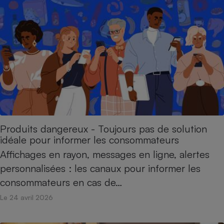
Petit électroménager - U
Complément
alimentaire
Mutuelle
Assurance emprunteur
Matelas
Champagne
bouteille
Banque en 
Produits dangereux - Toujours pas de solution
Téléviseur
idéale pour informer les consommateurs
Antimoustique
Lave-linge
Affichages en rayon, messages en ligne, alertes
personnalisées : les canaux pour informer les
consommateurs en cas de…
Radiateur électrique
Le 24 avril 2026