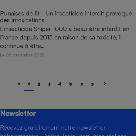
Punaises de lit - Un insecticide interdit provoque
des intoxications
L’insecticide Sniper 1000 a beau être interdit en
France depuis 2013 en raison de sa toxicité, il
continue à être…
Le 06 décembre 2023
1
2
3
4
5
...
8
Newsletter
Recevez gratuitement notre newsletter
hebdomadaire ! Actus, tests, enquêtes réalisés