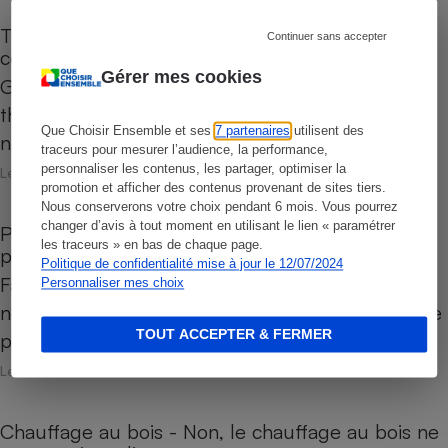
Thermostats Nest de Google - Fin de la
Continuer sans accepter
commercialisation et des mises à jour
Gérer mes cookies
Google va arrêter la commercialisation de ses
thermostats connectés Nest. Le géant américain
Que Choisir Ensemble et ses
7 partenaires
utilisent des
n’assurera plus non plus…
traceurs pour mesurer l’audience, la performance,
personnaliser les contenus, les partager, optimiser la
Le 09 mai 2025
promotion et afficher des contenus provenant de sites tiers.
Nous conserverons votre choix pendant 6 mois. Vous pourrez
changer d’avis à tout moment en utilisant le lien « paramétrer
Pompes à chaleur - Qu’en pensent leurs
les traceurs » en bas de chaque page.
propriétaires ?
Politique de confidentialité mise à jour le 12/07/2024
Face à la hausse des prix de l’énergie et à la
Personnaliser mes choix
nécessité de réduire notre empreinte carbone, de
TOUT ACCEPTER & FERMER
plus en plus de foyers…
Le 07 mai 2025
Chauffage au bois - Non, le chauffage au bois ne