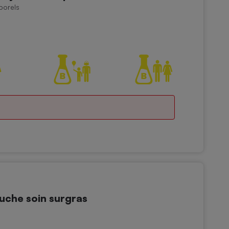
porels
che soin surgras