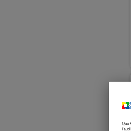
Cafetière à expresso
Robot ménager
Que 
l’aud