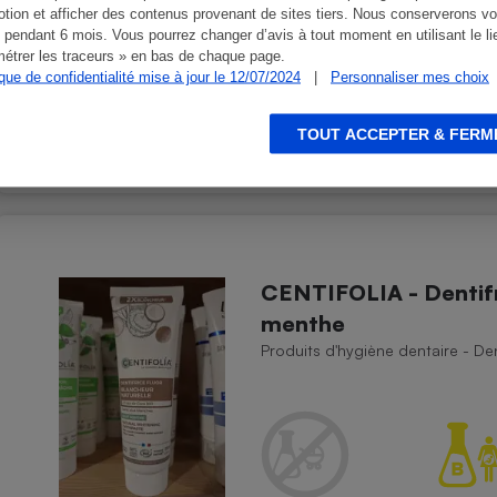
tion et afficher des contenus provenant de sites tiers. Nous conserverons vo
 pendant 6 mois. Vous pourrez changer d’avis à tout moment en utilisant le li
étrer les traceurs » en bas de chaque page.
ique de confidentialité mise à jour le 12/07/2024
|
Personnaliser mes choix
Présence d'allergènes
TOUT ACCEPTER & FERM
CENTIFOLIA - Dentifr
menthe
Produits d'hygiène dentaire - Den