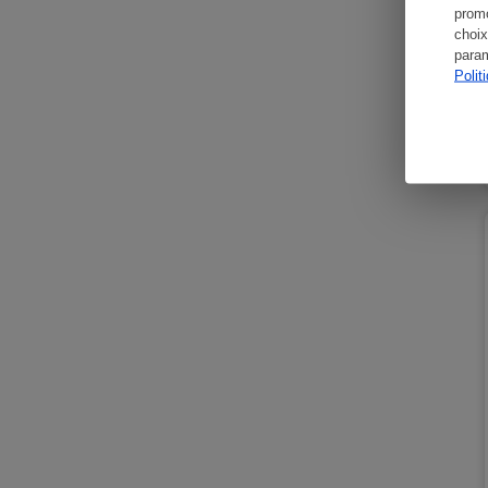
promo
choix
param
Polit