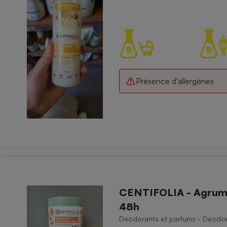
Électricité - Gaz
Appareil photo
numérique
Four encastrable
Présence d'allergènes
Lessive
Aspirateur
CENTIFOLIA - Agrume
48h
Déodorants et parfums - Déodora