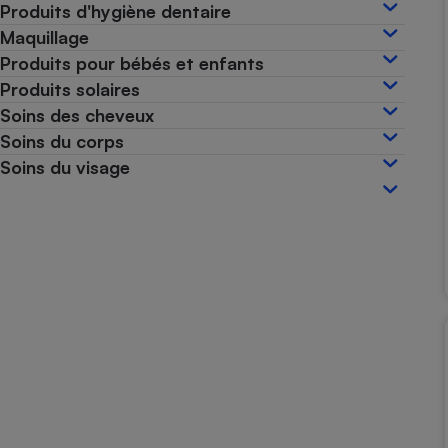
Produits d'hygiène dentaire
Internet
Maquillage
Gros électroménager
Téléphonie
Produits pour bébés et enfants
Produits solaires
Petit électroménager 
Complément
Soins des cheveux
alimentaire
Soins du corps
Mutuelle
Assurance emprunteu
Soins du visage
Matelas
Champa
boutei
Banque 
Téléviseur
Antimoustique
Lave-linge