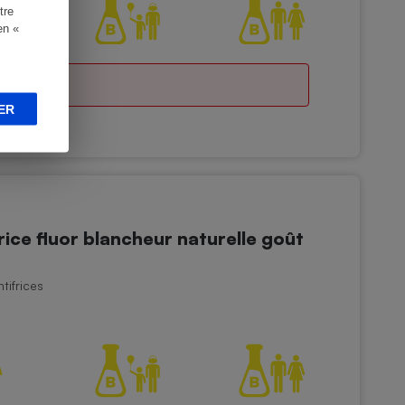
tre
en «
ER
ice fluor blancheur naturelle goût
tifrices