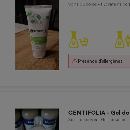
Soins du corps - Hydratants cor
- Ustensile
Foie gras
Aide auditive
r
Assurance vie
Présence d'allergènes
Poêle à granulés
gne - Comment choisir une
lle de champagne
en ligne
Ordinateur portable
Crème solaire
Lave-vaisselle
CENTIFOLIA - Gel dou
Soins du corps - Gels douche