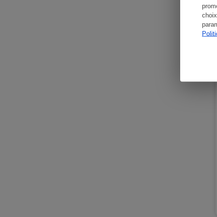
promo
choix
param
Polit