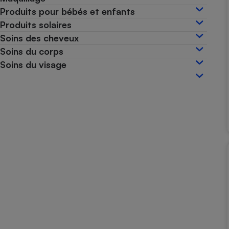
Produits pour bébés et enfants
Internet
Produits solaires
Gros électroménager
Téléphonie
Soins des cheveux
Petit électroménager 
Soins du corps
Complément
alimentaire
Soins du visage
Mutuelle
Assurance emprunteu
Matelas
Champa
boutei
Banque 
Téléviseur
Antimoustique
Lave-linge