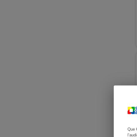
Cafetière à expresso
Robot ménager
Que 
l’aud