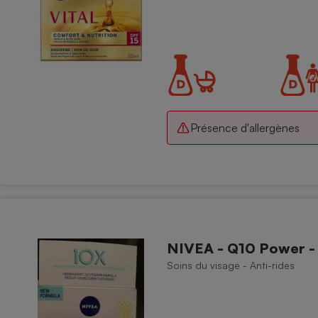
- Ustensile
Foie gras
Aide auditive
r
Assurance vie
Présence d'allergènes
Poêle à granulés
gne - Comment choisir une
lle de champagne
en ligne
Ordinateur portable
Crème solaire
NIVEA - Q10 Power - A
Lave-vaisselle
Soins du visage - Anti-rides