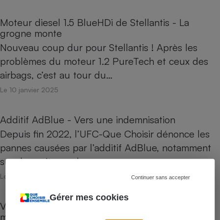
Moteur diesel 1.5 BlueHDi de Stellantis - La
grogne monte
Nouveau coup dur pour Stellantis ! Après les
problèmes du moteur 1.2 PureTech et ceux des
airbags, c’est au tour du…
Le 10 janvier 2025
Additif AdBlue - Vers une indemnisation
Depuis fin 2022, l’UFC-Que Choisir dénonce les
pannes causées par l’additif AdBlue, notamment
sur des voitures du groupe…
Le 08 janvier 2025
Continuer sans accepter
Gérer mes cookies
Voiture électrique - Quel avenir pour la
minivoiture urbaine ?