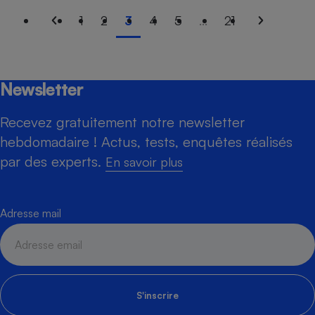
1
2
3
4
5
...
21
Newsletter
Recevez gratuitement notre newsletter
hebdomadaire ! Actus, tests, enquêtes réalisés
par des experts.
En savoir plus
Adresse mail
S'inscrire