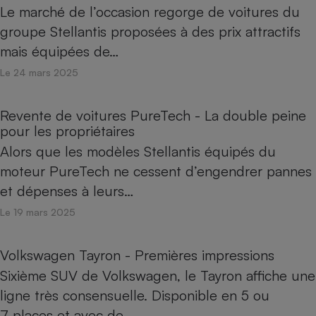
Le marché de l’occasion regorge de voitures du
Petit électroménager - U
groupe Stellantis proposées à des prix attractifs
Complément
alimentaire
mais équipées de…
Mutuelle
Assurance emprunteur
Le 24 mars 2025
Revente de voitures PureTech - La double peine
pour les propriétaires
Matelas
Champagne
Alors que les modèles Stellantis équipés du
bouteille
Banque en 
moteur PureTech ne cessent d’engendrer pannes
Téléviseur
et dépenses à leurs…
Antimoustique
Lave-linge
Le 19 mars 2025
Volkswagen Tayron - Premières impressions
Sixième SUV de Volkswagen, le Tayron affiche une
Radiateur électrique
ligne très consensuelle. Disponible en 5 ou
7 places et avec de…