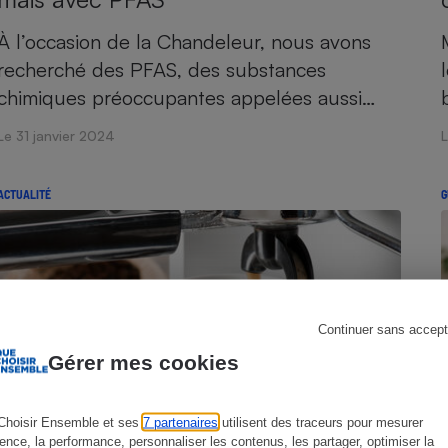
À l’occasion de la Chandeleur, nous avons
recherché des PFAS, des substances
s
Réfrigérateur
chimiques préoccupantes appelées aussi…
Le 31 janvier 2024
L
ACTUALITÉ
G
Continuer sans accept
Gérer mes cookies
Choisir Ensemble et ses
7 partenaires
utilisent des traceurs pour mesurer
ience, la performance, personnaliser les contenus, les partager, optimiser la