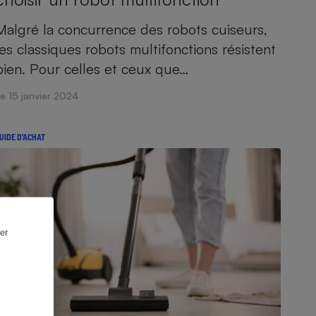
Malgré la concurrence des robots cuiseurs,
les classiques robots multifonctions résistent
bien. Pour celles et ceux que…
e 15 janvier 2024
UIDE D'ACHAT
er