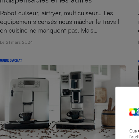
Robot cuiseur, airfryer, multicuiseur… Les
équipements censés nous mâcher le travail
Cafetière à expresso
en cuisine ne manquent pas. Mais…
Le 21 mars 2024
GUIDE D'ACHAT
Robot ménager
Que 
l’aud