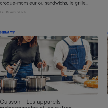
Radiateur électrique
croque-monsieur ou sandwichs, le grille…
Le 05 avril 2024
Téléphone mobile -
Smartphone
Plaque de cuisson à
induction
COMPARATIF
Climatiseur -
Ventilateur
Antivirus
Climatiseur -
Ventilateur
Cuisson - Les appareils
indispensables et les autres