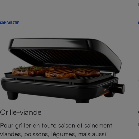
Internet
Gros électroménager
Téléphonie
COMPARATIF
Petit électroménager 
Complément
alimentaire
Mutuelle
Assurance emprunteu
Matelas
Champa
boutei
Banque 
Téléviseur
Antimoustique
Lave-linge
Grille-viande
Pour griller en toute saison et sainement
viandes, poissons, légumes, mais aussi