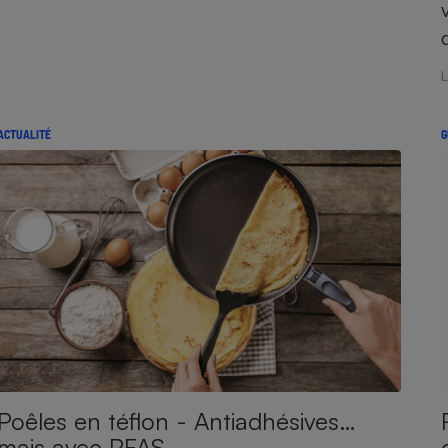
Électricité - Gaz
Appareil photo
L
numérique
Four encastrable
ACTUALITÉ
G
Lessive
Aspirateur
Poêles en téflon - Antiadhésives…
mais avec PFAS