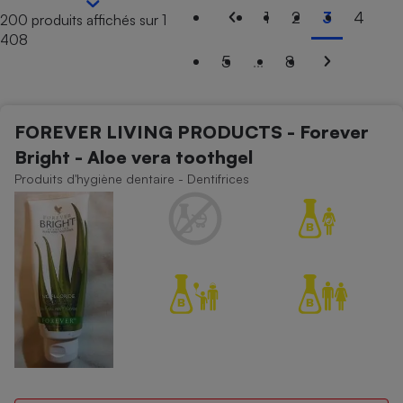
1
2
3
4
200 produits affichés sur 1
Petit électroménager - U
408
Complément
alimentaire
5
...
8
Mutuelle
Assurance emprunteur
FOREVER LIVING PRODUCTS - Forever
Bright - Aloe vera toothgel
Matelas
Produits d'hygiène dentaire - Dentifrices
Champagne
bouteille
Banque en 
Téléviseur
Antimoustique
Lave-linge
Radiateur électrique