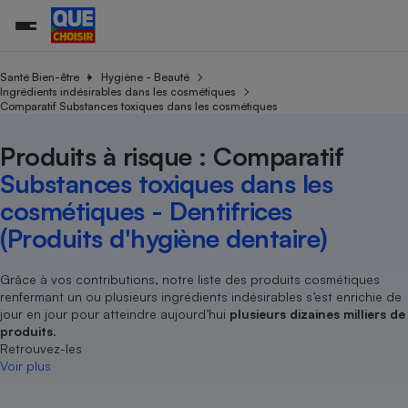
Santé Bien-être
Hygiène - Beauté
Ingrédients indésirables dans les cosmétiques
Comparatif Substances toxiques dans les cosmétiques
Additifs a
Comparate
Comparatif
Comparateu
Comparatif
Comparateu
Comparatif
Comparati
Substances
Toutes les actualités
Tous les services
Tous nos combats
L’association
Organismes de défense 
Train
supermarc
cosmétiqu
Produits à risque : Comparatif
Comparateu
Achat - Vente - Travaux
Démarche administrative
Enquêtes
Nos actions
Nos missions
Système judiciaire
Transport aérien
gratuit
Substances toxiques dans les
Copropriété
Famille
Guides d'achat
Nos grandes victoires
Notre méthodologie
cosmétiques - Dentifrices
Location
Senior
Comparateu
Comparate
Comparati
Comparatif
Comparate
Comparatif
Comparatif
Conseils
Les billets de la présidente
Notre financement
(Produits d'hygiène dentaire)
supermarc
électrique
Service marchand
Magasin - Grande surfac
Sport
Soumettre un litige
Brèves
Nos associations locales
Nos partenaires
Air
Marketing - Fidélisation
Vacances - Tourisme
Lettres types
Grâce à vos contributions, notre liste des produits cosmétiques
Nous rejoindre
Nous rejoindre
Déchet
renfermant un ou plusieurs ingrédients indésirables s’est enrichie de
Méthode de vente - Abu
Rencontrer une association locale
Comparate
Comparatif
Comparatif
Comparatif
Comparatif
En savoir plus sur Que Choisir Ensemble
jour en jour pour atteindre aujourd’hui
plusieurs dizaines milliers de
Eau
s
Agriculture
Achat - Vente - Location
produits
.
Retrouvez-les
Energie
Nutrition
Assurance auto
Voir plus
-nous ?
Produit alimentaire
Carburant
Comparati
Comparati
Comparati
Comparate