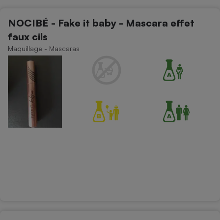
Petit électroménager - U
NOCIBÉ - Fake it baby - Mascara effet
Complément
alimentaire
faux cils
Mutuelle
Assurance emprunteur
Maquillage - Mascaras
Matelas
Champagne
bouteille
Banque en 
Téléviseur
Antimoustique
Lave-linge
Radiateur électrique